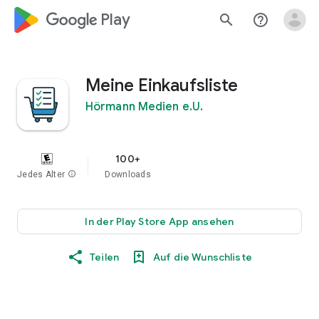
google_logo Play
search
help_outline
Meine Einkaufsliste
Hörmann Medien e.U.
100+
Jedes Alter
info
Downloads
In der Play Store App ansehen
Teilen
Auf die Wunschliste