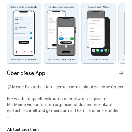
Über diese App
arrow_forward
🛒 Meine Einkaufslisten - gemeinsam einkaufen, ohne Chaos
Nie wieder doppelt einkaufen oder etwas vergessen!
Mit Meine Einkaufslisten organisierst du deinen Einkauf
einfach, schnell und gemeinsam mit Familie oder Freunden.
Deine smarte Einkaufsliste
✅ WARUM DIESE APP?
Aktualisiert am