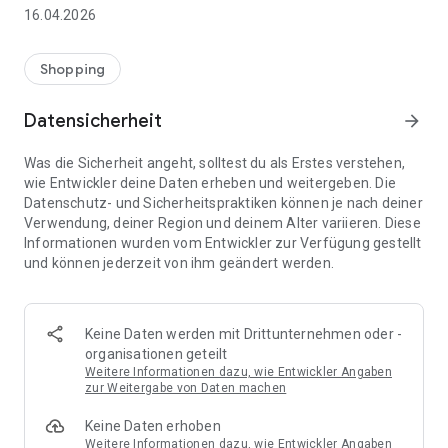
👨‍👩‍👧 Gemeinsame Einkaufslisten in Echtzeit: Alle sehen
16.04.2026
sofort Änderungen – perfekt für Familien, Paare oder WGs.
⚡ Superschnell & einfach: Liste in Sekunden erstellen und
Shopping
sofort loslegen.
Datensicherheit
arrow_forward
📱 Immer dabei: Deine Einkaufsliste ist jederzeit auf deinem
Smartphone verfügbar.
Was die Sicherheit angeht, solltest du als Erstes verstehen,
wie Entwickler deine Daten erheben und weitergeben. Die
🤝 Teilen leicht gemacht: Lade andere ein und erledigt den
Datenschutz- und Sicherheitspraktiken können je nach deiner
Einkauf gemeinsam.
Verwendung, deiner Region und deinem Alter variieren. Diese
Informationen wurden vom Entwickler zur Verfügung gestellt
🍳 Zutaten direkt aus Rezepten übernehmen: Importiere
und können jederzeit von ihm geändert werden.
Zutaten von Rezept-Webseiten und verwandle sie
automatisch in eine Einkaufsliste - kein Abtippen mehr.
🚀 DEINE VORTEILE IM ALLTAG
Keine Daten werden mit Drittunternehmen oder -
* Nie wieder doppelte Einkäufe
organisationen geteilt
* Kein Chaos mehr beim Einkaufen
Weitere Informationen dazu, wie Entwickler Angaben
* Bessere Abstimmung mit Familie & Freunden
zur Weitergabe von Daten machen
* Mehr Überblick – weniger Stress
Keine Daten erhoben
* Perfekt für die Essensplanung
Weitere Informationen dazu, wie Entwickler Angaben