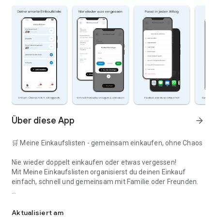
Über diese App
arrow_forward
🛒 Meine Einkaufslisten - gemeinsam einkaufen, ohne Chaos
Nie wieder doppelt einkaufen oder etwas vergessen!
Mit Meine Einkaufslisten organisierst du deinen Einkauf
einfach, schnell und gemeinsam mit Familie oder Freunden.
Deine smarte Einkaufsliste
✅ WARUM DIESE APP?
Aktualisiert am