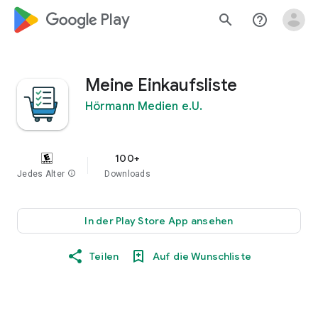
google_logo Play
search
help_outline
Meine Einkaufsliste
Hörmann Medien e.U.
100+
Jedes Alter
info
Downloads
In der Play Store App ansehen
Teilen
Auf die Wunschliste