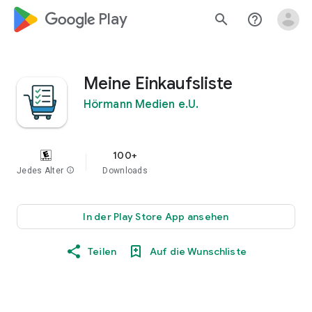
google_logo Play
search
help_outline
Meine Einkaufsliste
Hörmann Medien e.U.
100+
Jedes Alter
info
Downloads
In der Play Store App ansehen
Teilen
Auf die Wunschliste