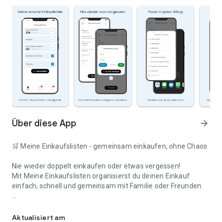
Über diese App
arrow_forward
🛒 Meine Einkaufslisten - gemeinsam einkaufen, ohne Chaos
Nie wieder doppelt einkaufen oder etwas vergessen!
Mit Meine Einkaufslisten organisierst du deinen Einkauf
einfach, schnell und gemeinsam mit Familie oder Freunden.
Deine smarte Einkaufsliste
✅ WARUM DIESE APP?
Aktualisiert am