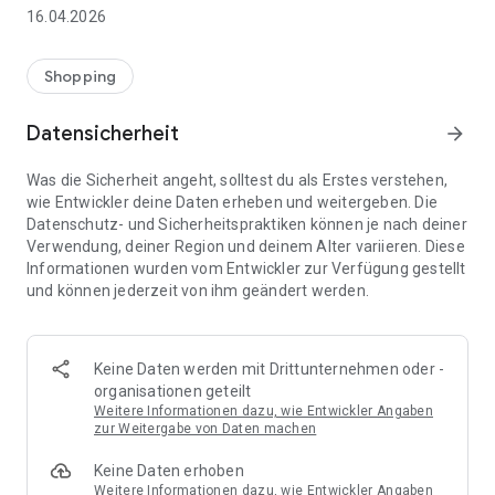
👨‍👩‍👧 Gemeinsame Einkaufslisten in Echtzeit: Alle sehen
16.04.2026
sofort Änderungen – perfekt für Familien, Paare oder WGs.
⚡ Superschnell & einfach: Liste in Sekunden erstellen und
Shopping
sofort loslegen.
Datensicherheit
arrow_forward
📱 Immer dabei: Deine Einkaufsliste ist jederzeit auf deinem
Smartphone verfügbar.
Was die Sicherheit angeht, solltest du als Erstes verstehen,
wie Entwickler deine Daten erheben und weitergeben. Die
🤝 Teilen leicht gemacht: Lade andere ein und erledigt den
Datenschutz- und Sicherheitspraktiken können je nach deiner
Einkauf gemeinsam.
Verwendung, deiner Region und deinem Alter variieren. Diese
Informationen wurden vom Entwickler zur Verfügung gestellt
🍳 Zutaten direkt aus Rezepten übernehmen: Importiere
und können jederzeit von ihm geändert werden.
Zutaten von Rezept-Webseiten und verwandle sie
automatisch in eine Einkaufsliste - kein Abtippen mehr.
🚀 DEINE VORTEILE IM ALLTAG
Keine Daten werden mit Drittunternehmen oder -
* Nie wieder doppelte Einkäufe
organisationen geteilt
* Kein Chaos mehr beim Einkaufen
Weitere Informationen dazu, wie Entwickler Angaben
* Bessere Abstimmung mit Familie & Freunden
zur Weitergabe von Daten machen
* Mehr Überblick – weniger Stress
Keine Daten erhoben
* Perfekt für die Essensplanung
Weitere Informationen dazu, wie Entwickler Angaben