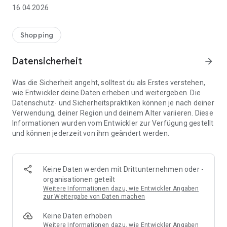
👨‍👩‍👧 Gemeinsame Einkaufslisten in Echtzeit: Alle sehen
16.04.2026
sofort Änderungen – perfekt für Familien, Paare oder WGs.
⚡ Superschnell & einfach: Liste in Sekunden erstellen und
Shopping
sofort loslegen.
Datensicherheit
arrow_forward
📱 Immer dabei: Deine Einkaufsliste ist jederzeit auf deinem
Smartphone verfügbar.
Was die Sicherheit angeht, solltest du als Erstes verstehen,
wie Entwickler deine Daten erheben und weitergeben. Die
🤝 Teilen leicht gemacht: Lade andere ein und erledigt den
Datenschutz- und Sicherheitspraktiken können je nach deiner
Einkauf gemeinsam.
Verwendung, deiner Region und deinem Alter variieren. Diese
Informationen wurden vom Entwickler zur Verfügung gestellt
🍳 Zutaten direkt aus Rezepten übernehmen: Importiere
und können jederzeit von ihm geändert werden.
Zutaten von Rezept-Webseiten und verwandle sie
automatisch in eine Einkaufsliste - kein Abtippen mehr.
🚀 DEINE VORTEILE IM ALLTAG
Keine Daten werden mit Drittunternehmen oder -
* Nie wieder doppelte Einkäufe
organisationen geteilt
* Kein Chaos mehr beim Einkaufen
Weitere Informationen dazu, wie Entwickler Angaben
* Bessere Abstimmung mit Familie & Freunden
zur Weitergabe von Daten machen
* Mehr Überblick – weniger Stress
Keine Daten erhoben
* Perfekt für die Essensplanung
Weitere Informationen dazu, wie Entwickler Angaben