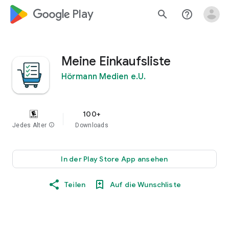
google_logo Play
search
help_outline
Meine Einkaufsliste
Hörmann Medien e.U.
100+
Jedes Alter
info
Downloads
In der Play Store App ansehen
Teilen
Auf die Wunschliste