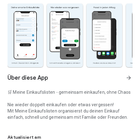
Über diese App
arrow_forward
🛒 Meine Einkaufslisten - gemeinsam einkaufen, ohne Chaos
Nie wieder doppelt einkaufen oder etwas vergessen!
Mit Meine Einkaufslisten organisierst du deinen Einkauf
einfach, schnell und gemeinsam mit Familie oder Freunden.
Deine smarte Einkaufsliste
✅ WARUM DIESE APP?
Aktualisiert am