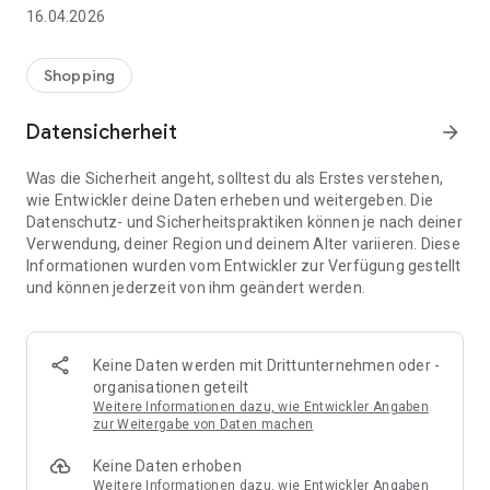
👨‍👩‍👧 Gemeinsame Einkaufslisten in Echtzeit: Alle sehen
16.04.2026
sofort Änderungen – perfekt für Familien, Paare oder WGs.
⚡ Superschnell & einfach: Liste in Sekunden erstellen und
Shopping
sofort loslegen.
Datensicherheit
arrow_forward
📱 Immer dabei: Deine Einkaufsliste ist jederzeit auf deinem
Smartphone verfügbar.
Was die Sicherheit angeht, solltest du als Erstes verstehen,
wie Entwickler deine Daten erheben und weitergeben. Die
🤝 Teilen leicht gemacht: Lade andere ein und erledigt den
Datenschutz- und Sicherheitspraktiken können je nach deiner
Einkauf gemeinsam.
Verwendung, deiner Region und deinem Alter variieren. Diese
Informationen wurden vom Entwickler zur Verfügung gestellt
🍳 Zutaten direkt aus Rezepten übernehmen: Importiere
und können jederzeit von ihm geändert werden.
Zutaten von Rezept-Webseiten und verwandle sie
automatisch in eine Einkaufsliste - kein Abtippen mehr.
🚀 DEINE VORTEILE IM ALLTAG
Keine Daten werden mit Drittunternehmen oder -
* Nie wieder doppelte Einkäufe
organisationen geteilt
* Kein Chaos mehr beim Einkaufen
Weitere Informationen dazu, wie Entwickler Angaben
* Bessere Abstimmung mit Familie & Freunden
zur Weitergabe von Daten machen
* Mehr Überblick – weniger Stress
Keine Daten erhoben
* Perfekt für die Essensplanung
Weitere Informationen dazu, wie Entwickler Angaben