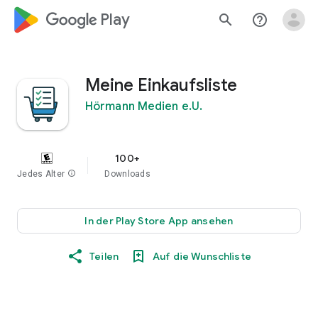
google_logo Play
search
help_outline
Meine Einkaufsliste
Hörmann Medien e.U.
100+
Jedes Alter
info
Downloads
In der Play Store App ansehen
Teilen
Auf die Wunschliste