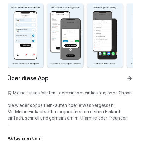
Über diese App
arrow_forward
🛒 Meine Einkaufslisten - gemeinsam einkaufen, ohne Chaos
Nie wieder doppelt einkaufen oder etwas vergessen!
Mit Meine Einkaufslisten organisierst du deinen Einkauf
einfach, schnell und gemeinsam mit Familie oder Freunden.
Deine smarte Einkaufsliste
✅ WARUM DIESE APP?
Aktualisiert am