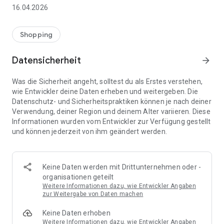
👨‍👩‍👧 Gemeinsame Einkaufslisten in Echtzeit: Alle sehen
16.04.2026
sofort Änderungen – perfekt für Familien, Paare oder WGs.
⚡ Superschnell & einfach: Liste in Sekunden erstellen und
Shopping
sofort loslegen.
Datensicherheit
arrow_forward
📱 Immer dabei: Deine Einkaufsliste ist jederzeit auf deinem
Smartphone verfügbar.
Was die Sicherheit angeht, solltest du als Erstes verstehen,
wie Entwickler deine Daten erheben und weitergeben. Die
🤝 Teilen leicht gemacht: Lade andere ein und erledigt den
Datenschutz- und Sicherheitspraktiken können je nach deiner
Einkauf gemeinsam.
Verwendung, deiner Region und deinem Alter variieren. Diese
Informationen wurden vom Entwickler zur Verfügung gestellt
🍳 Zutaten direkt aus Rezepten übernehmen: Importiere
und können jederzeit von ihm geändert werden.
Zutaten von Rezept-Webseiten und verwandle sie
automatisch in eine Einkaufsliste - kein Abtippen mehr.
🚀 DEINE VORTEILE IM ALLTAG
Keine Daten werden mit Drittunternehmen oder -
* Nie wieder doppelte Einkäufe
organisationen geteilt
* Kein Chaos mehr beim Einkaufen
Weitere Informationen dazu, wie Entwickler Angaben
* Bessere Abstimmung mit Familie & Freunden
zur Weitergabe von Daten machen
* Mehr Überblick – weniger Stress
Keine Daten erhoben
* Perfekt für die Essensplanung
Weitere Informationen dazu, wie Entwickler Angaben