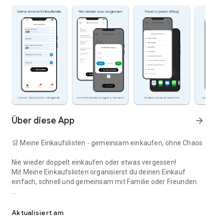
Über diese App
arrow_forward
🛒 Meine Einkaufslisten - gemeinsam einkaufen, ohne Chaos
Nie wieder doppelt einkaufen oder etwas vergessen!
Mit Meine Einkaufslisten organisierst du deinen Einkauf
einfach, schnell und gemeinsam mit Familie oder Freunden.
Deine smarte Einkaufsliste
✅ WARUM DIESE APP?
Aktualisiert am