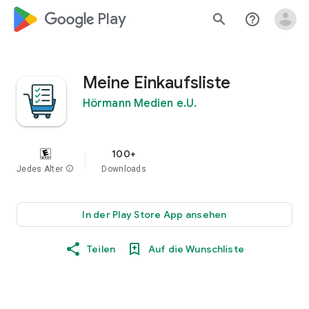
google_logo Play
search
help_outline
Meine Einkaufsliste
Hörmann Medien e.U.
100+
Jedes Alter
info
Downloads
In der Play Store App ansehen
Teilen
Auf die Wunschliste