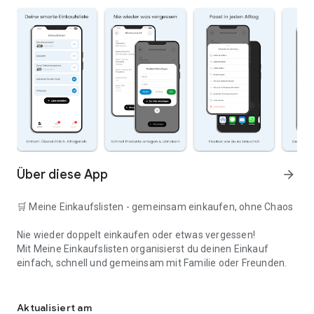
Über diese App
arrow_forward
🛒 Meine Einkaufslisten - gemeinsam einkaufen, ohne Chaos
Nie wieder doppelt einkaufen oder etwas vergessen!
Mit Meine Einkaufslisten organisierst du deinen Einkauf
einfach, schnell und gemeinsam mit Familie oder Freunden.
Deine smarte Einkaufsliste
✅ WARUM DIESE APP?
Aktualisiert am