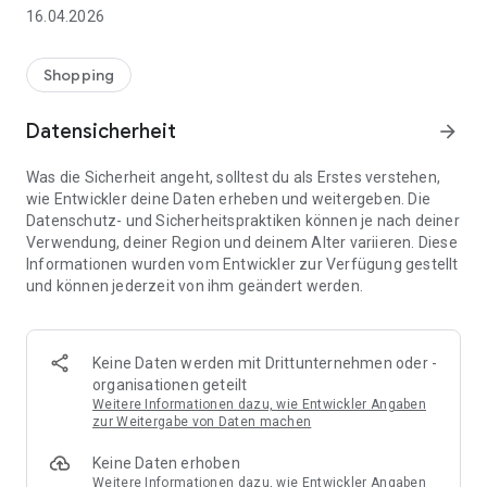
👨‍👩‍👧 Gemeinsame Einkaufslisten in Echtzeit: Alle sehen
16.04.2026
sofort Änderungen – perfekt für Familien, Paare oder WGs.
⚡ Superschnell & einfach: Liste in Sekunden erstellen und
Shopping
sofort loslegen.
Datensicherheit
arrow_forward
📱 Immer dabei: Deine Einkaufsliste ist jederzeit auf deinem
Smartphone verfügbar.
Was die Sicherheit angeht, solltest du als Erstes verstehen,
wie Entwickler deine Daten erheben und weitergeben. Die
🤝 Teilen leicht gemacht: Lade andere ein und erledigt den
Datenschutz- und Sicherheitspraktiken können je nach deiner
Einkauf gemeinsam.
Verwendung, deiner Region und deinem Alter variieren. Diese
Informationen wurden vom Entwickler zur Verfügung gestellt
🍳 Zutaten direkt aus Rezepten übernehmen: Importiere
und können jederzeit von ihm geändert werden.
Zutaten von Rezept-Webseiten und verwandle sie
automatisch in eine Einkaufsliste - kein Abtippen mehr.
🚀 DEINE VORTEILE IM ALLTAG
Keine Daten werden mit Drittunternehmen oder -
* Nie wieder doppelte Einkäufe
organisationen geteilt
* Kein Chaos mehr beim Einkaufen
Weitere Informationen dazu, wie Entwickler Angaben
* Bessere Abstimmung mit Familie & Freunden
zur Weitergabe von Daten machen
* Mehr Überblick – weniger Stress
Keine Daten erhoben
* Perfekt für die Essensplanung
Weitere Informationen dazu, wie Entwickler Angaben