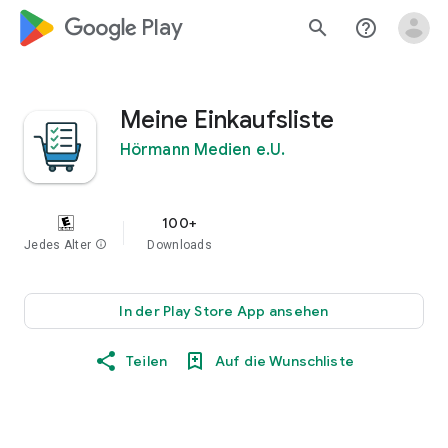
google_logo Play
search
help_outline
Meine Einkaufsliste
Hörmann Medien e.U.
100+
Jedes Alter
info
Downloads
In der Play Store App ansehen
Teilen
Auf die Wunschliste