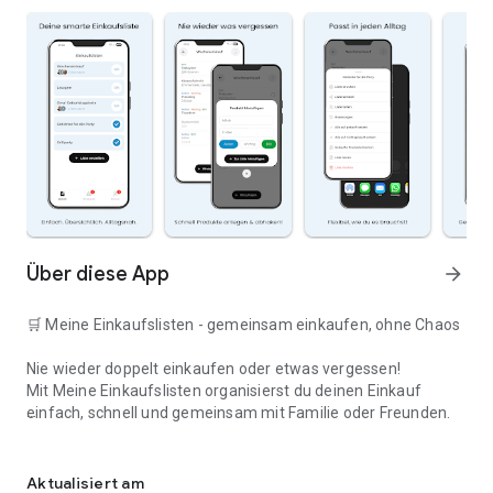
Über diese App
arrow_forward
🛒 Meine Einkaufslisten - gemeinsam einkaufen, ohne Chaos
Nie wieder doppelt einkaufen oder etwas vergessen!
Mit Meine Einkaufslisten organisierst du deinen Einkauf
einfach, schnell und gemeinsam mit Familie oder Freunden.
Deine smarte Einkaufsliste
✅ WARUM DIESE APP?
Aktualisiert am