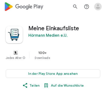
google_logo Play
search
help_outline
Meine Einkaufsliste
Hörmann Medien e.U.
100+
Jedes Alter
info
Downloads
In der Play Store App ansehen
Teilen
Auf die Wunschliste