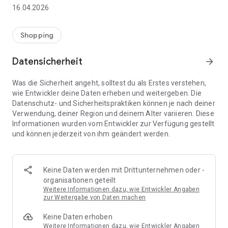
👨‍👩‍👧 Gemeinsame Einkaufslisten in Echtzeit: Alle sehen
16.04.2026
sofort Änderungen – perfekt für Familien, Paare oder WGs.
⚡ Superschnell & einfach: Liste in Sekunden erstellen und
Shopping
sofort loslegen.
Datensicherheit
arrow_forward
📱 Immer dabei: Deine Einkaufsliste ist jederzeit auf deinem
Smartphone verfügbar.
Was die Sicherheit angeht, solltest du als Erstes verstehen,
wie Entwickler deine Daten erheben und weitergeben. Die
🤝 Teilen leicht gemacht: Lade andere ein und erledigt den
Datenschutz- und Sicherheitspraktiken können je nach deiner
Einkauf gemeinsam.
Verwendung, deiner Region und deinem Alter variieren. Diese
Informationen wurden vom Entwickler zur Verfügung gestellt
🍳 Zutaten direkt aus Rezepten übernehmen: Importiere
und können jederzeit von ihm geändert werden.
Zutaten von Rezept-Webseiten und verwandle sie
automatisch in eine Einkaufsliste - kein Abtippen mehr.
🚀 DEINE VORTEILE IM ALLTAG
Keine Daten werden mit Drittunternehmen oder -
* Nie wieder doppelte Einkäufe
organisationen geteilt
* Kein Chaos mehr beim Einkaufen
Weitere Informationen dazu, wie Entwickler Angaben
* Bessere Abstimmung mit Familie & Freunden
zur Weitergabe von Daten machen
* Mehr Überblick – weniger Stress
Keine Daten erhoben
* Perfekt für die Essensplanung
Weitere Informationen dazu, wie Entwickler Angaben