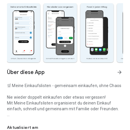
Über diese App
arrow_forward
🛒 Meine Einkaufslisten - gemeinsam einkaufen, ohne Chaos
Nie wieder doppelt einkaufen oder etwas vergessen!
Mit Meine Einkaufslisten organisierst du deinen Einkauf
einfach, schnell und gemeinsam mit Familie oder Freunden.
Deine smarte Einkaufsliste
✅ WARUM DIESE APP?
Aktualisiert am