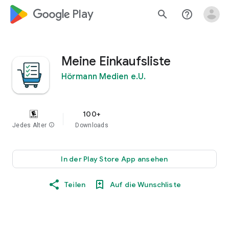
google_logo Play
search
help_outline
Meine Einkaufsliste
Hörmann Medien e.U.
100+
Jedes Alter
info
Downloads
In der Play Store App ansehen
Teilen
Auf die Wunschliste