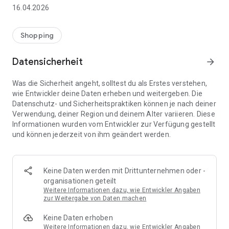
👨‍👩‍👧 Gemeinsame Einkaufslisten in Echtzeit: Alle sehen
16.04.2026
sofort Änderungen – perfekt für Familien, Paare oder WGs.
⚡ Superschnell & einfach: Liste in Sekunden erstellen und
Shopping
sofort loslegen.
Datensicherheit
arrow_forward
📱 Immer dabei: Deine Einkaufsliste ist jederzeit auf deinem
Smartphone verfügbar.
Was die Sicherheit angeht, solltest du als Erstes verstehen,
wie Entwickler deine Daten erheben und weitergeben. Die
🤝 Teilen leicht gemacht: Lade andere ein und erledigt den
Datenschutz- und Sicherheitspraktiken können je nach deiner
Einkauf gemeinsam.
Verwendung, deiner Region und deinem Alter variieren. Diese
Informationen wurden vom Entwickler zur Verfügung gestellt
🍳 Zutaten direkt aus Rezepten übernehmen: Importiere
und können jederzeit von ihm geändert werden.
Zutaten von Rezept-Webseiten und verwandle sie
automatisch in eine Einkaufsliste - kein Abtippen mehr.
🚀 DEINE VORTEILE IM ALLTAG
Keine Daten werden mit Drittunternehmen oder -
* Nie wieder doppelte Einkäufe
organisationen geteilt
* Kein Chaos mehr beim Einkaufen
Weitere Informationen dazu, wie Entwickler Angaben
* Bessere Abstimmung mit Familie & Freunden
zur Weitergabe von Daten machen
* Mehr Überblick – weniger Stress
Keine Daten erhoben
* Perfekt für die Essensplanung
Weitere Informationen dazu, wie Entwickler Angaben