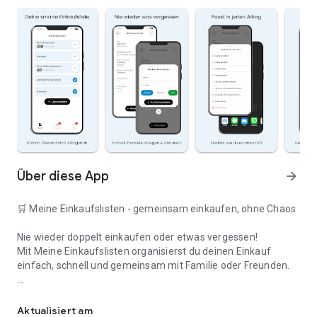
Über diese App
arrow_forward
🛒 Meine Einkaufslisten - gemeinsam einkaufen, ohne Chaos
Nie wieder doppelt einkaufen oder etwas vergessen!
Mit Meine Einkaufslisten organisierst du deinen Einkauf
einfach, schnell und gemeinsam mit Familie oder Freunden.
Deine smarte Einkaufsliste
✅ WARUM DIESE APP?
Aktualisiert am