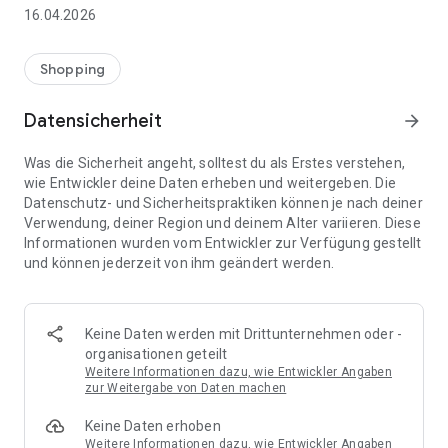
👨‍👩‍👧 Gemeinsame Einkaufslisten in Echtzeit: Alle sehen
16.04.2026
sofort Änderungen – perfekt für Familien, Paare oder WGs.
⚡ Superschnell & einfach: Liste in Sekunden erstellen und
Shopping
sofort loslegen.
Datensicherheit
arrow_forward
📱 Immer dabei: Deine Einkaufsliste ist jederzeit auf deinem
Smartphone verfügbar.
Was die Sicherheit angeht, solltest du als Erstes verstehen,
wie Entwickler deine Daten erheben und weitergeben. Die
🤝 Teilen leicht gemacht: Lade andere ein und erledigt den
Datenschutz- und Sicherheitspraktiken können je nach deiner
Einkauf gemeinsam.
Verwendung, deiner Region und deinem Alter variieren. Diese
Informationen wurden vom Entwickler zur Verfügung gestellt
🍳 Zutaten direkt aus Rezepten übernehmen: Importiere
und können jederzeit von ihm geändert werden.
Zutaten von Rezept-Webseiten und verwandle sie
automatisch in eine Einkaufsliste - kein Abtippen mehr.
🚀 DEINE VORTEILE IM ALLTAG
Keine Daten werden mit Drittunternehmen oder -
* Nie wieder doppelte Einkäufe
organisationen geteilt
* Kein Chaos mehr beim Einkaufen
Weitere Informationen dazu, wie Entwickler Angaben
* Bessere Abstimmung mit Familie & Freunden
zur Weitergabe von Daten machen
* Mehr Überblick – weniger Stress
Keine Daten erhoben
* Perfekt für die Essensplanung
Weitere Informationen dazu, wie Entwickler Angaben