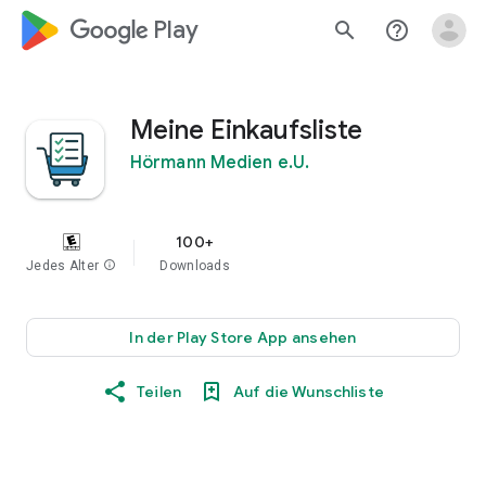
google_logo Play
search
help_outline
Meine Einkaufsliste
Hörmann Medien e.U.
100+
Jedes Alter
info
Downloads
In der Play Store App ansehen
Teilen
Auf die Wunschliste