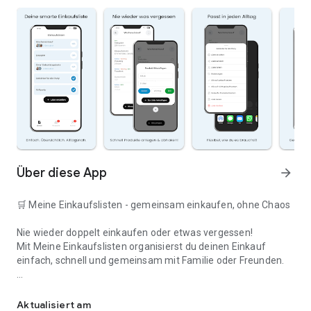
Über diese App
arrow_forward
🛒 Meine Einkaufslisten - gemeinsam einkaufen, ohne Chaos
Nie wieder doppelt einkaufen oder etwas vergessen!
Mit Meine Einkaufslisten organisierst du deinen Einkauf
einfach, schnell und gemeinsam mit Familie oder Freunden.
Deine smarte Einkaufsliste
✅ WARUM DIESE APP?
Aktualisiert am