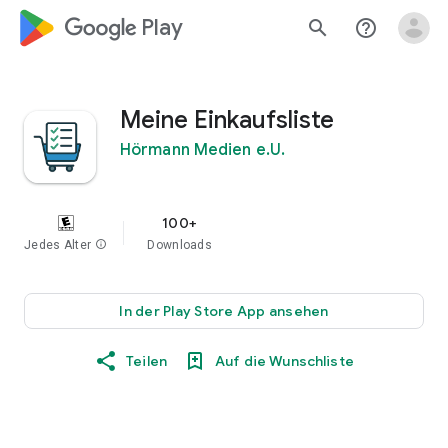
google_logo Play
search
help_outline
Meine Einkaufsliste
Hörmann Medien e.U.
100+
Jedes Alter
info
Downloads
In der Play Store App ansehen
Teilen
Auf die Wunschliste