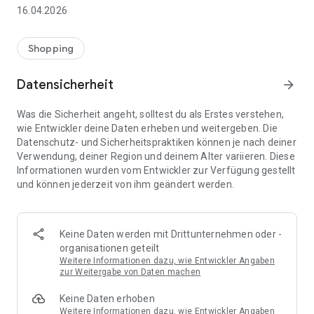
👨‍👩‍👧 Gemeinsame Einkaufslisten in Echtzeit: Alle sehen
16.04.2026
sofort Änderungen – perfekt für Familien, Paare oder WGs.
⚡ Superschnell & einfach: Liste in Sekunden erstellen und
Shopping
sofort loslegen.
Datensicherheit
arrow_forward
📱 Immer dabei: Deine Einkaufsliste ist jederzeit auf deinem
Smartphone verfügbar.
Was die Sicherheit angeht, solltest du als Erstes verstehen,
wie Entwickler deine Daten erheben und weitergeben. Die
🤝 Teilen leicht gemacht: Lade andere ein und erledigt den
Datenschutz- und Sicherheitspraktiken können je nach deiner
Einkauf gemeinsam.
Verwendung, deiner Region und deinem Alter variieren. Diese
Informationen wurden vom Entwickler zur Verfügung gestellt
🍳 Zutaten direkt aus Rezepten übernehmen: Importiere
und können jederzeit von ihm geändert werden.
Zutaten von Rezept-Webseiten und verwandle sie
automatisch in eine Einkaufsliste - kein Abtippen mehr.
🚀 DEINE VORTEILE IM ALLTAG
Keine Daten werden mit Drittunternehmen oder -
* Nie wieder doppelte Einkäufe
organisationen geteilt
* Kein Chaos mehr beim Einkaufen
Weitere Informationen dazu, wie Entwickler Angaben
* Bessere Abstimmung mit Familie & Freunden
zur Weitergabe von Daten machen
* Mehr Überblick – weniger Stress
Keine Daten erhoben
* Perfekt für die Essensplanung
Weitere Informationen dazu, wie Entwickler Angaben