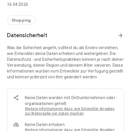
👨‍👩‍👧 Gemeinsame Einkaufslisten in Echtzeit: Alle sehen
16.04.2026
sofort Änderungen – perfekt für Familien, Paare oder WGs.
⚡ Superschnell & einfach: Liste in Sekunden erstellen und
Shopping
sofort loslegen.
Datensicherheit
arrow_forward
📱 Immer dabei: Deine Einkaufsliste ist jederzeit auf deinem
Smartphone verfügbar.
Was die Sicherheit angeht, solltest du als Erstes verstehen,
wie Entwickler deine Daten erheben und weitergeben. Die
🤝 Teilen leicht gemacht: Lade andere ein und erledigt den
Datenschutz- und Sicherheitspraktiken können je nach deiner
Einkauf gemeinsam.
Verwendung, deiner Region und deinem Alter variieren. Diese
Informationen wurden vom Entwickler zur Verfügung gestellt
🍳 Zutaten direkt aus Rezepten übernehmen: Importiere
und können jederzeit von ihm geändert werden.
Zutaten von Rezept-Webseiten und verwandle sie
automatisch in eine Einkaufsliste - kein Abtippen mehr.
🚀 DEINE VORTEILE IM ALLTAG
Keine Daten werden mit Drittunternehmen oder -
* Nie wieder doppelte Einkäufe
organisationen geteilt
* Kein Chaos mehr beim Einkaufen
Weitere Informationen dazu, wie Entwickler Angaben
* Bessere Abstimmung mit Familie & Freunden
zur Weitergabe von Daten machen
* Mehr Überblick – weniger Stress
Keine Daten erhoben
* Perfekt für die Essensplanung
Weitere Informationen dazu, wie Entwickler Angaben