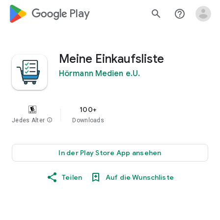
google_logo Play
search
help_outline
Meine Einkaufsliste
Hörmann Medien e.U.
100+
Jedes Alter
info
Downloads
In der Play Store App ansehen
Teilen
Auf die Wunschliste