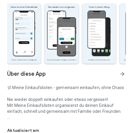
Über diese App
arrow_forward
🛒 Meine Einkaufslisten - gemeinsam einkaufen, ohne Chaos
Nie wieder doppelt einkaufen oder etwas vergessen!
Mit Meine Einkaufslisten organisierst du deinen Einkauf
einfach, schnell und gemeinsam mit Familie oder Freunden.
Deine smarte Einkaufsliste
✅ WARUM DIESE APP?
Aktualisiert am