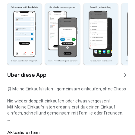
Über diese App
arrow_forward
🛒 Meine Einkaufslisten - gemeinsam einkaufen, ohne Chaos
Nie wieder doppelt einkaufen oder etwas vergessen!
Mit Meine Einkaufslisten organisierst du deinen Einkauf
einfach, schnell und gemeinsam mit Familie oder Freunden.
Deine smarte Einkaufsliste
✅ WARUM DIESE APP?
Aktualisiert am