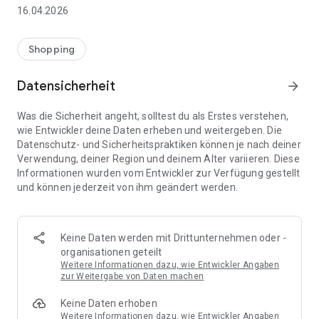
👨‍👩‍👧 Gemeinsame Einkaufslisten in Echtzeit: Alle sehen
16.04.2026
sofort Änderungen – perfekt für Familien, Paare oder WGs.
⚡ Superschnell & einfach: Liste in Sekunden erstellen und
Shopping
sofort loslegen.
Datensicherheit
arrow_forward
📱 Immer dabei: Deine Einkaufsliste ist jederzeit auf deinem
Smartphone verfügbar.
Was die Sicherheit angeht, solltest du als Erstes verstehen,
wie Entwickler deine Daten erheben und weitergeben. Die
🤝 Teilen leicht gemacht: Lade andere ein und erledigt den
Datenschutz- und Sicherheitspraktiken können je nach deiner
Einkauf gemeinsam.
Verwendung, deiner Region und deinem Alter variieren. Diese
Informationen wurden vom Entwickler zur Verfügung gestellt
🍳 Zutaten direkt aus Rezepten übernehmen: Importiere
und können jederzeit von ihm geändert werden.
Zutaten von Rezept-Webseiten und verwandle sie
automatisch in eine Einkaufsliste - kein Abtippen mehr.
🚀 DEINE VORTEILE IM ALLTAG
Keine Daten werden mit Drittunternehmen oder -
* Nie wieder doppelte Einkäufe
organisationen geteilt
* Kein Chaos mehr beim Einkaufen
Weitere Informationen dazu, wie Entwickler Angaben
* Bessere Abstimmung mit Familie & Freunden
zur Weitergabe von Daten machen
* Mehr Überblick – weniger Stress
Keine Daten erhoben
* Perfekt für die Essensplanung
Weitere Informationen dazu, wie Entwickler Angaben