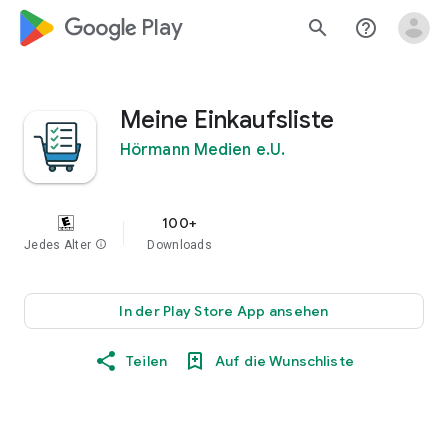
google_logo Play
search
help_outline
Meine Einkaufsliste
Hörmann Medien e.U.
100+
Jedes Alter
info
Downloads
In der Play Store App ansehen
Teilen
Auf die Wunschliste