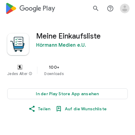
google_logo Play
search
help_outline
Meine Einkaufsliste
Hörmann Medien e.U.
100+
Jedes Alter
info
Downloads
In der Play Store App ansehen
Teilen
Auf die Wunschliste