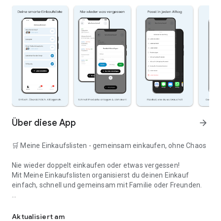
Über diese App
arrow_forward
🛒 Meine Einkaufslisten - gemeinsam einkaufen, ohne Chaos
Nie wieder doppelt einkaufen oder etwas vergessen!
Mit Meine Einkaufslisten organisierst du deinen Einkauf
einfach, schnell und gemeinsam mit Familie oder Freunden.
Deine smarte Einkaufsliste
✅ WARUM DIESE APP?
Aktualisiert am