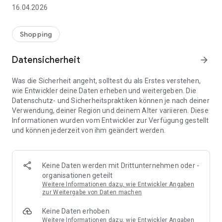
👨‍👩‍👧 Gemeinsame Einkaufslisten in Echtzeit: Alle sehen
16.04.2026
sofort Änderungen – perfekt für Familien, Paare oder WGs.
⚡ Superschnell & einfach: Liste in Sekunden erstellen und
Shopping
sofort loslegen.
Datensicherheit
arrow_forward
📱 Immer dabei: Deine Einkaufsliste ist jederzeit auf deinem
Smartphone verfügbar.
Was die Sicherheit angeht, solltest du als Erstes verstehen,
wie Entwickler deine Daten erheben und weitergeben. Die
🤝 Teilen leicht gemacht: Lade andere ein und erledigt den
Datenschutz- und Sicherheitspraktiken können je nach deiner
Einkauf gemeinsam.
Verwendung, deiner Region und deinem Alter variieren. Diese
Informationen wurden vom Entwickler zur Verfügung gestellt
🍳 Zutaten direkt aus Rezepten übernehmen: Importiere
und können jederzeit von ihm geändert werden.
Zutaten von Rezept-Webseiten und verwandle sie
automatisch in eine Einkaufsliste - kein Abtippen mehr.
🚀 DEINE VORTEILE IM ALLTAG
Keine Daten werden mit Drittunternehmen oder -
* Nie wieder doppelte Einkäufe
organisationen geteilt
* Kein Chaos mehr beim Einkaufen
Weitere Informationen dazu, wie Entwickler Angaben
* Bessere Abstimmung mit Familie & Freunden
zur Weitergabe von Daten machen
* Mehr Überblick – weniger Stress
Keine Daten erhoben
* Perfekt für die Essensplanung
Weitere Informationen dazu, wie Entwickler Angaben