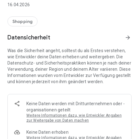
👨‍👩‍👧 Gemeinsame Einkaufslisten in Echtzeit: Alle sehen
16.04.2026
sofort Änderungen – perfekt für Familien, Paare oder WGs.
⚡ Superschnell & einfach: Liste in Sekunden erstellen und
Shopping
sofort loslegen.
Datensicherheit
arrow_forward
📱 Immer dabei: Deine Einkaufsliste ist jederzeit auf deinem
Smartphone verfügbar.
Was die Sicherheit angeht, solltest du als Erstes verstehen,
wie Entwickler deine Daten erheben und weitergeben. Die
🤝 Teilen leicht gemacht: Lade andere ein und erledigt den
Datenschutz- und Sicherheitspraktiken können je nach deiner
Einkauf gemeinsam.
Verwendung, deiner Region und deinem Alter variieren. Diese
Informationen wurden vom Entwickler zur Verfügung gestellt
🍳 Zutaten direkt aus Rezepten übernehmen: Importiere
und können jederzeit von ihm geändert werden.
Zutaten von Rezept-Webseiten und verwandle sie
automatisch in eine Einkaufsliste - kein Abtippen mehr.
🚀 DEINE VORTEILE IM ALLTAG
Keine Daten werden mit Drittunternehmen oder -
* Nie wieder doppelte Einkäufe
organisationen geteilt
* Kein Chaos mehr beim Einkaufen
Weitere Informationen dazu, wie Entwickler Angaben
* Bessere Abstimmung mit Familie & Freunden
zur Weitergabe von Daten machen
* Mehr Überblick – weniger Stress
Keine Daten erhoben
* Perfekt für die Essensplanung
Weitere Informationen dazu, wie Entwickler Angaben