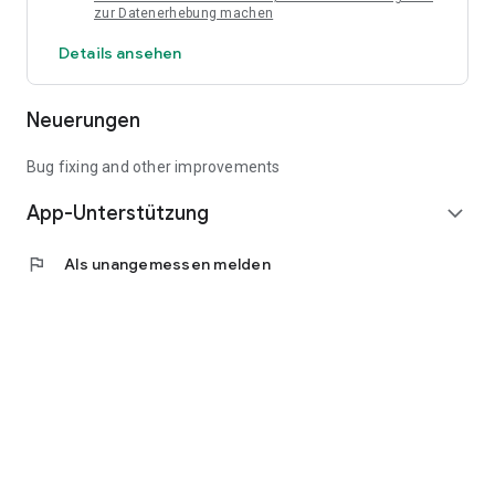
zur Datenerhebung machen
👉 Digitale Einkaufslisten helfen nachweislich dabei, Zeit zu
sparen und strukturierter einzukaufen.
Details ansehen
⭐ SO FUNKTIONIERT'S
1. Einkaufsliste erstellen
Neuerungen
2. Produkte hinzufügen oder aus Rezepten importieren
3. Liste mit Familie oder Freunden teilen
Bug fixing and other improvements
4. Gemeinsam einkaufen
App-Unterstützung
expand_more
=> So einfach kann Einkaufen sein.
flag
Als unangemessen melden
💡FÜR WEN IST DIE APP PERFEKT?
* Familien
* Paare
* WGs
* Alle, die organisiert einkaufen wollen
⭐ JETZT KOSTENLOS AUSPROBIEREN!
Hol dir „Meine Einkaufslisten“ und mach deinen Einkauf
endlich einfacher, schneller und entspannter. Die App ist
kostenlos verfügbar - einfach herunterladen und direkt