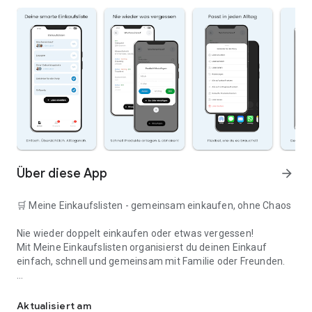
Über diese App
arrow_forward
🛒 Meine Einkaufslisten - gemeinsam einkaufen, ohne Chaos
Nie wieder doppelt einkaufen oder etwas vergessen!
Mit Meine Einkaufslisten organisierst du deinen Einkauf
einfach, schnell und gemeinsam mit Familie oder Freunden.
Deine smarte Einkaufsliste
✅ WARUM DIESE APP?
Aktualisiert am