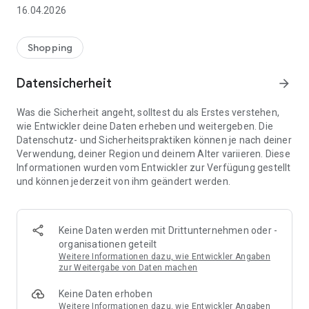
👨‍👩‍👧 Gemeinsame Einkaufslisten in Echtzeit: Alle sehen
16.04.2026
sofort Änderungen – perfekt für Familien, Paare oder WGs.
⚡ Superschnell & einfach: Liste in Sekunden erstellen und
Shopping
sofort loslegen.
Datensicherheit
arrow_forward
📱 Immer dabei: Deine Einkaufsliste ist jederzeit auf deinem
Smartphone verfügbar.
Was die Sicherheit angeht, solltest du als Erstes verstehen,
wie Entwickler deine Daten erheben und weitergeben. Die
🤝 Teilen leicht gemacht: Lade andere ein und erledigt den
Datenschutz- und Sicherheitspraktiken können je nach deiner
Einkauf gemeinsam.
Verwendung, deiner Region und deinem Alter variieren. Diese
Informationen wurden vom Entwickler zur Verfügung gestellt
🍳 Zutaten direkt aus Rezepten übernehmen: Importiere
und können jederzeit von ihm geändert werden.
Zutaten von Rezept-Webseiten und verwandle sie
automatisch in eine Einkaufsliste - kein Abtippen mehr.
🚀 DEINE VORTEILE IM ALLTAG
Keine Daten werden mit Drittunternehmen oder -
* Nie wieder doppelte Einkäufe
organisationen geteilt
* Kein Chaos mehr beim Einkaufen
Weitere Informationen dazu, wie Entwickler Angaben
* Bessere Abstimmung mit Familie & Freunden
zur Weitergabe von Daten machen
* Mehr Überblick – weniger Stress
Keine Daten erhoben
* Perfekt für die Essensplanung
Weitere Informationen dazu, wie Entwickler Angaben