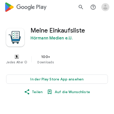
google_logo Play
search
help_outline
Meine Einkaufsliste
Hörmann Medien e.U.
100+
Jedes Alter
info
Downloads
In der Play Store App ansehen
Teilen
Auf die Wunschliste