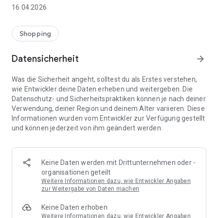
👨‍👩‍👧 Gemeinsame Einkaufslisten in Echtzeit: Alle sehen
16.04.2026
sofort Änderungen – perfekt für Familien, Paare oder WGs.
⚡ Superschnell & einfach: Liste in Sekunden erstellen und
Shopping
sofort loslegen.
Datensicherheit
arrow_forward
📱 Immer dabei: Deine Einkaufsliste ist jederzeit auf deinem
Smartphone verfügbar.
Was die Sicherheit angeht, solltest du als Erstes verstehen,
wie Entwickler deine Daten erheben und weitergeben. Die
🤝 Teilen leicht gemacht: Lade andere ein und erledigt den
Datenschutz- und Sicherheitspraktiken können je nach deiner
Einkauf gemeinsam.
Verwendung, deiner Region und deinem Alter variieren. Diese
Informationen wurden vom Entwickler zur Verfügung gestellt
🍳 Zutaten direkt aus Rezepten übernehmen: Importiere
und können jederzeit von ihm geändert werden.
Zutaten von Rezept-Webseiten und verwandle sie
automatisch in eine Einkaufsliste - kein Abtippen mehr.
🚀 DEINE VORTEILE IM ALLTAG
Keine Daten werden mit Drittunternehmen oder -
* Nie wieder doppelte Einkäufe
organisationen geteilt
* Kein Chaos mehr beim Einkaufen
Weitere Informationen dazu, wie Entwickler Angaben
* Bessere Abstimmung mit Familie & Freunden
zur Weitergabe von Daten machen
* Mehr Überblick – weniger Stress
Keine Daten erhoben
* Perfekt für die Essensplanung
Weitere Informationen dazu, wie Entwickler Angaben