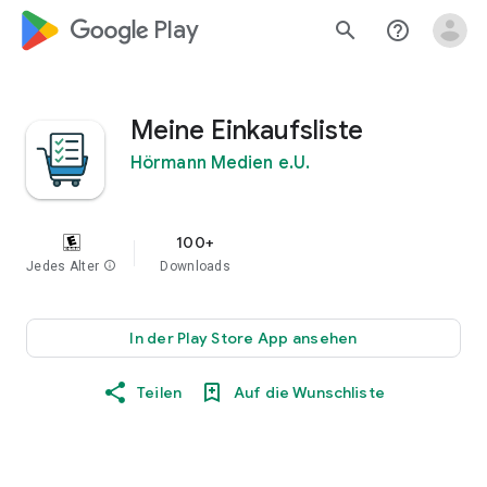
google_logo Play
search
help_outline
Meine Einkaufsliste
Hörmann Medien e.U.
100+
Jedes Alter
info
Downloads
In der Play Store App ansehen
Teilen
Auf die Wunschliste