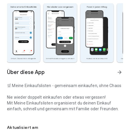
Über diese App
arrow_forward
🛒 Meine Einkaufslisten - gemeinsam einkaufen, ohne Chaos
Nie wieder doppelt einkaufen oder etwas vergessen!
Mit Meine Einkaufslisten organisierst du deinen Einkauf
einfach, schnell und gemeinsam mit Familie oder Freunden.
Deine smarte Einkaufsliste
✅ WARUM DIESE APP?
Aktualisiert am