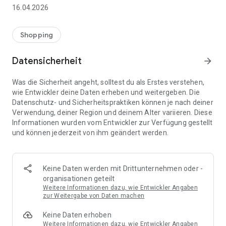
👨‍👩‍👧 Gemeinsame Einkaufslisten in Echtzeit: Alle sehen
16.04.2026
sofort Änderungen – perfekt für Familien, Paare oder WGs.
⚡ Superschnell & einfach: Liste in Sekunden erstellen und
Shopping
sofort loslegen.
Datensicherheit
arrow_forward
📱 Immer dabei: Deine Einkaufsliste ist jederzeit auf deinem
Smartphone verfügbar.
Was die Sicherheit angeht, solltest du als Erstes verstehen,
wie Entwickler deine Daten erheben und weitergeben. Die
🤝 Teilen leicht gemacht: Lade andere ein und erledigt den
Datenschutz- und Sicherheitspraktiken können je nach deiner
Einkauf gemeinsam.
Verwendung, deiner Region und deinem Alter variieren. Diese
Informationen wurden vom Entwickler zur Verfügung gestellt
🍳 Zutaten direkt aus Rezepten übernehmen: Importiere
und können jederzeit von ihm geändert werden.
Zutaten von Rezept-Webseiten und verwandle sie
automatisch in eine Einkaufsliste - kein Abtippen mehr.
🚀 DEINE VORTEILE IM ALLTAG
Keine Daten werden mit Drittunternehmen oder -
* Nie wieder doppelte Einkäufe
organisationen geteilt
* Kein Chaos mehr beim Einkaufen
Weitere Informationen dazu, wie Entwickler Angaben
* Bessere Abstimmung mit Familie & Freunden
zur Weitergabe von Daten machen
* Mehr Überblick – weniger Stress
Keine Daten erhoben
* Perfekt für die Essensplanung
Weitere Informationen dazu, wie Entwickler Angaben