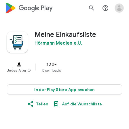
google_logo Play
search
help_outline
Meine Einkaufsliste
Hörmann Medien e.U.
100+
Jedes Alter
info
Downloads
In der Play Store App ansehen
Teilen
Auf die Wunschliste