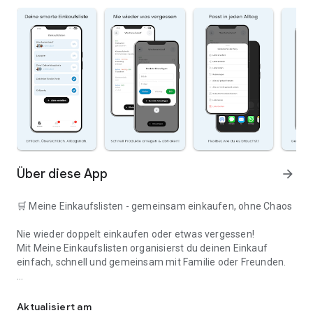
Über diese App
arrow_forward
🛒 Meine Einkaufslisten - gemeinsam einkaufen, ohne Chaos
Nie wieder doppelt einkaufen oder etwas vergessen!
Mit Meine Einkaufslisten organisierst du deinen Einkauf
einfach, schnell und gemeinsam mit Familie oder Freunden.
Deine smarte Einkaufsliste
✅ WARUM DIESE APP?
Aktualisiert am