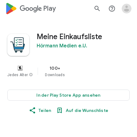
google_logo Play
search
help_outline
Meine Einkaufsliste
Hörmann Medien e.U.
100+
Jedes Alter
info
Downloads
In der Play Store App ansehen
Teilen
Auf die Wunschliste