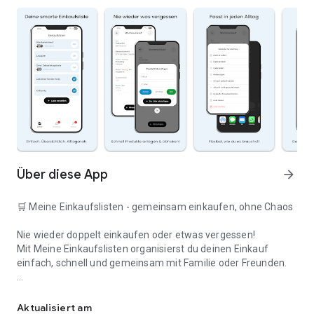
Über diese App
arrow_forward
🛒 Meine Einkaufslisten - gemeinsam einkaufen, ohne Chaos
Nie wieder doppelt einkaufen oder etwas vergessen!
Mit Meine Einkaufslisten organisierst du deinen Einkauf
einfach, schnell und gemeinsam mit Familie oder Freunden.
Deine smarte Einkaufsliste
✅ WARUM DIESE APP?
Aktualisiert am