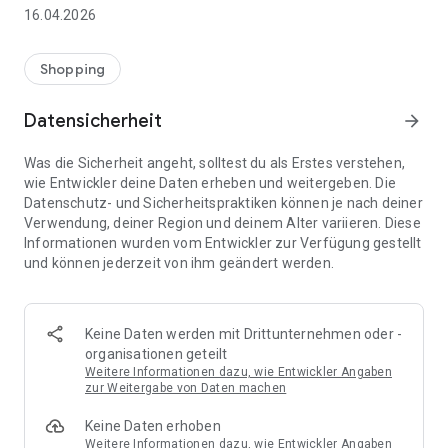
👨‍👩‍👧 Gemeinsame Einkaufslisten in Echtzeit: Alle sehen
16.04.2026
sofort Änderungen – perfekt für Familien, Paare oder WGs.
⚡ Superschnell & einfach: Liste in Sekunden erstellen und
Shopping
sofort loslegen.
Datensicherheit
arrow_forward
📱 Immer dabei: Deine Einkaufsliste ist jederzeit auf deinem
Smartphone verfügbar.
Was die Sicherheit angeht, solltest du als Erstes verstehen,
wie Entwickler deine Daten erheben und weitergeben. Die
🤝 Teilen leicht gemacht: Lade andere ein und erledigt den
Datenschutz- und Sicherheitspraktiken können je nach deiner
Einkauf gemeinsam.
Verwendung, deiner Region und deinem Alter variieren. Diese
Informationen wurden vom Entwickler zur Verfügung gestellt
🍳 Zutaten direkt aus Rezepten übernehmen: Importiere
und können jederzeit von ihm geändert werden.
Zutaten von Rezept-Webseiten und verwandle sie
automatisch in eine Einkaufsliste - kein Abtippen mehr.
🚀 DEINE VORTEILE IM ALLTAG
Keine Daten werden mit Drittunternehmen oder -
* Nie wieder doppelte Einkäufe
organisationen geteilt
* Kein Chaos mehr beim Einkaufen
Weitere Informationen dazu, wie Entwickler Angaben
* Bessere Abstimmung mit Familie & Freunden
zur Weitergabe von Daten machen
* Mehr Überblick – weniger Stress
Keine Daten erhoben
* Perfekt für die Essensplanung
Weitere Informationen dazu, wie Entwickler Angaben