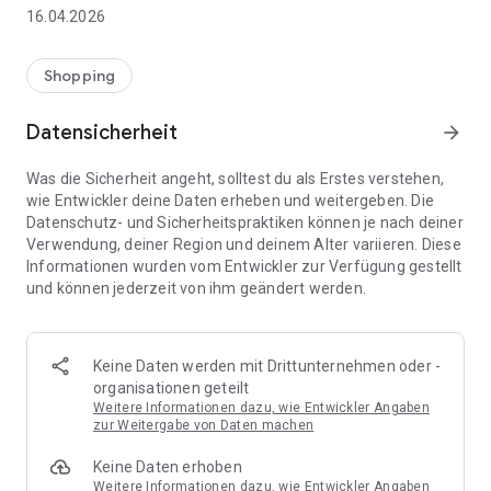
👨‍👩‍👧 Gemeinsame Einkaufslisten in Echtzeit: Alle sehen
16.04.2026
sofort Änderungen – perfekt für Familien, Paare oder WGs.
⚡ Superschnell & einfach: Liste in Sekunden erstellen und
Shopping
sofort loslegen.
Datensicherheit
arrow_forward
📱 Immer dabei: Deine Einkaufsliste ist jederzeit auf deinem
Smartphone verfügbar.
Was die Sicherheit angeht, solltest du als Erstes verstehen,
wie Entwickler deine Daten erheben und weitergeben. Die
🤝 Teilen leicht gemacht: Lade andere ein und erledigt den
Datenschutz- und Sicherheitspraktiken können je nach deiner
Einkauf gemeinsam.
Verwendung, deiner Region und deinem Alter variieren. Diese
Informationen wurden vom Entwickler zur Verfügung gestellt
🍳 Zutaten direkt aus Rezepten übernehmen: Importiere
und können jederzeit von ihm geändert werden.
Zutaten von Rezept-Webseiten und verwandle sie
automatisch in eine Einkaufsliste - kein Abtippen mehr.
🚀 DEINE VORTEILE IM ALLTAG
Keine Daten werden mit Drittunternehmen oder -
* Nie wieder doppelte Einkäufe
organisationen geteilt
* Kein Chaos mehr beim Einkaufen
Weitere Informationen dazu, wie Entwickler Angaben
* Bessere Abstimmung mit Familie & Freunden
zur Weitergabe von Daten machen
* Mehr Überblick – weniger Stress
Keine Daten erhoben
* Perfekt für die Essensplanung
Weitere Informationen dazu, wie Entwickler Angaben