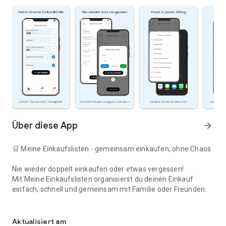
Über diese App
arrow_forward
🛒 Meine Einkaufslisten - gemeinsam einkaufen, ohne Chaos
Nie wieder doppelt einkaufen oder etwas vergessen!
Mit Meine Einkaufslisten organisierst du deinen Einkauf
einfach, schnell und gemeinsam mit Familie oder Freunden.
Deine smarte Einkaufsliste
✅ WARUM DIESE APP?
Aktualisiert am