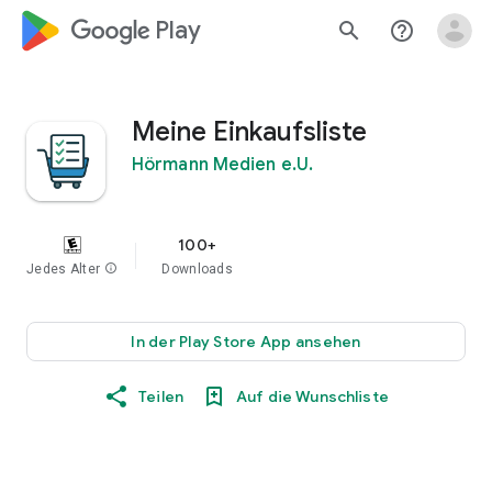
google_logo Play
search
help_outline
Meine Einkaufsliste
Hörmann Medien e.U.
100+
Jedes Alter
info
Downloads
In der Play Store App ansehen
Teilen
Auf die Wunschliste