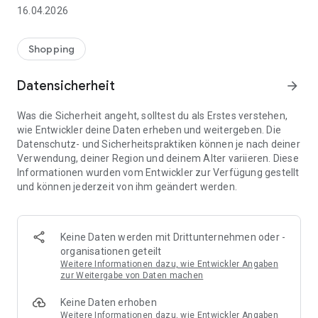
👨‍👩‍👧 Gemeinsame Einkaufslisten in Echtzeit: Alle sehen
16.04.2026
sofort Änderungen – perfekt für Familien, Paare oder WGs.
⚡ Superschnell & einfach: Liste in Sekunden erstellen und
Shopping
sofort loslegen.
Datensicherheit
arrow_forward
📱 Immer dabei: Deine Einkaufsliste ist jederzeit auf deinem
Smartphone verfügbar.
Was die Sicherheit angeht, solltest du als Erstes verstehen,
wie Entwickler deine Daten erheben und weitergeben. Die
🤝 Teilen leicht gemacht: Lade andere ein und erledigt den
Datenschutz- und Sicherheitspraktiken können je nach deiner
Einkauf gemeinsam.
Verwendung, deiner Region und deinem Alter variieren. Diese
Informationen wurden vom Entwickler zur Verfügung gestellt
🍳 Zutaten direkt aus Rezepten übernehmen: Importiere
und können jederzeit von ihm geändert werden.
Zutaten von Rezept-Webseiten und verwandle sie
automatisch in eine Einkaufsliste - kein Abtippen mehr.
🚀 DEINE VORTEILE IM ALLTAG
Keine Daten werden mit Drittunternehmen oder -
* Nie wieder doppelte Einkäufe
organisationen geteilt
* Kein Chaos mehr beim Einkaufen
Weitere Informationen dazu, wie Entwickler Angaben
* Bessere Abstimmung mit Familie & Freunden
zur Weitergabe von Daten machen
* Mehr Überblick – weniger Stress
Keine Daten erhoben
* Perfekt für die Essensplanung
Weitere Informationen dazu, wie Entwickler Angaben