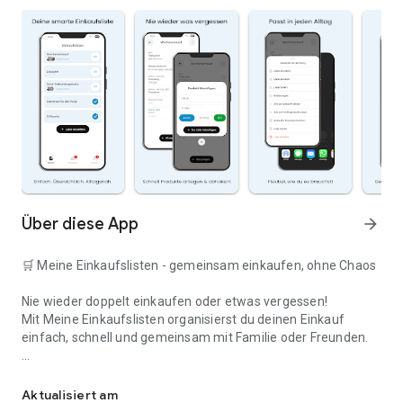
Über diese App
arrow_forward
🛒 Meine Einkaufslisten - gemeinsam einkaufen, ohne Chaos
Nie wieder doppelt einkaufen oder etwas vergessen!
Mit Meine Einkaufslisten organisierst du deinen Einkauf
einfach, schnell und gemeinsam mit Familie oder Freunden.
Deine smarte Einkaufsliste
✅ WARUM DIESE APP?
Aktualisiert am