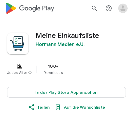
google_logo Play
search
help_outline
Meine Einkaufsliste
Hörmann Medien e.U.
100+
Jedes Alter
info
Downloads
In der Play Store App ansehen
Teilen
Auf die Wunschliste