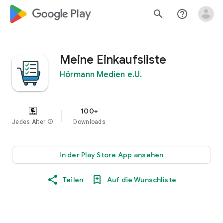
google_logo Play
search
help_outline
Meine Einkaufsliste
Hörmann Medien e.U.
100+
Jedes Alter
info
Downloads
In der Play Store App ansehen
Teilen
Auf die Wunschliste