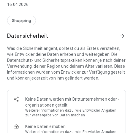
👨‍👩‍👧 Gemeinsame Einkaufslisten in Echtzeit: Alle sehen
16.04.2026
sofort Änderungen – perfekt für Familien, Paare oder WGs.
⚡ Superschnell & einfach: Liste in Sekunden erstellen und
Shopping
sofort loslegen.
Datensicherheit
arrow_forward
📱 Immer dabei: Deine Einkaufsliste ist jederzeit auf deinem
Smartphone verfügbar.
Was die Sicherheit angeht, solltest du als Erstes verstehen,
wie Entwickler deine Daten erheben und weitergeben. Die
🤝 Teilen leicht gemacht: Lade andere ein und erledigt den
Datenschutz- und Sicherheitspraktiken können je nach deiner
Einkauf gemeinsam.
Verwendung, deiner Region und deinem Alter variieren. Diese
Informationen wurden vom Entwickler zur Verfügung gestellt
🍳 Zutaten direkt aus Rezepten übernehmen: Importiere
und können jederzeit von ihm geändert werden.
Zutaten von Rezept-Webseiten und verwandle sie
automatisch in eine Einkaufsliste - kein Abtippen mehr.
🚀 DEINE VORTEILE IM ALLTAG
Keine Daten werden mit Drittunternehmen oder -
* Nie wieder doppelte Einkäufe
organisationen geteilt
* Kein Chaos mehr beim Einkaufen
Weitere Informationen dazu, wie Entwickler Angaben
* Bessere Abstimmung mit Familie & Freunden
zur Weitergabe von Daten machen
* Mehr Überblick – weniger Stress
Keine Daten erhoben
* Perfekt für die Essensplanung
Weitere Informationen dazu, wie Entwickler Angaben