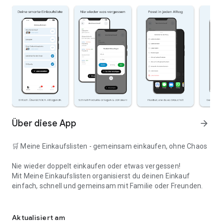
Über diese App
arrow_forward
🛒 Meine Einkaufslisten - gemeinsam einkaufen, ohne Chaos
Nie wieder doppelt einkaufen oder etwas vergessen!
Mit Meine Einkaufslisten organisierst du deinen Einkauf
einfach, schnell und gemeinsam mit Familie oder Freunden.
Deine smarte Einkaufsliste
✅ WARUM DIESE APP?
Aktualisiert am