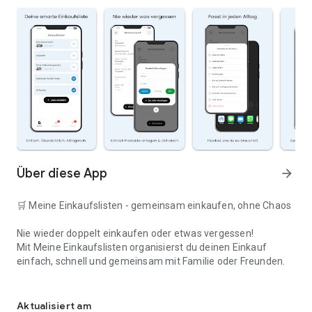
Über diese App
arrow_forward
🛒 Meine Einkaufslisten - gemeinsam einkaufen, ohne Chaos
Nie wieder doppelt einkaufen oder etwas vergessen!
Mit Meine Einkaufslisten organisierst du deinen Einkauf
einfach, schnell und gemeinsam mit Familie oder Freunden.
Deine smarte Einkaufsliste
✅ WARUM DIESE APP?
Aktualisiert am