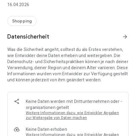
👨‍👩‍👧 Gemeinsame Einkaufslisten in Echtzeit: Alle sehen
16.04.2026
sofort Änderungen – perfekt für Familien, Paare oder WGs.
⚡ Superschnell & einfach: Liste in Sekunden erstellen und
Shopping
sofort loslegen.
Datensicherheit
arrow_forward
📱 Immer dabei: Deine Einkaufsliste ist jederzeit auf deinem
Smartphone verfügbar.
Was die Sicherheit angeht, solltest du als Erstes verstehen,
wie Entwickler deine Daten erheben und weitergeben. Die
🤝 Teilen leicht gemacht: Lade andere ein und erledigt den
Datenschutz- und Sicherheitspraktiken können je nach deiner
Einkauf gemeinsam.
Verwendung, deiner Region und deinem Alter variieren. Diese
Informationen wurden vom Entwickler zur Verfügung gestellt
🍳 Zutaten direkt aus Rezepten übernehmen: Importiere
und können jederzeit von ihm geändert werden.
Zutaten von Rezept-Webseiten und verwandle sie
automatisch in eine Einkaufsliste - kein Abtippen mehr.
🚀 DEINE VORTEILE IM ALLTAG
Keine Daten werden mit Drittunternehmen oder -
* Nie wieder doppelte Einkäufe
organisationen geteilt
* Kein Chaos mehr beim Einkaufen
Weitere Informationen dazu, wie Entwickler Angaben
* Bessere Abstimmung mit Familie & Freunden
zur Weitergabe von Daten machen
* Mehr Überblick – weniger Stress
Keine Daten erhoben
* Perfekt für die Essensplanung
Weitere Informationen dazu, wie Entwickler Angaben