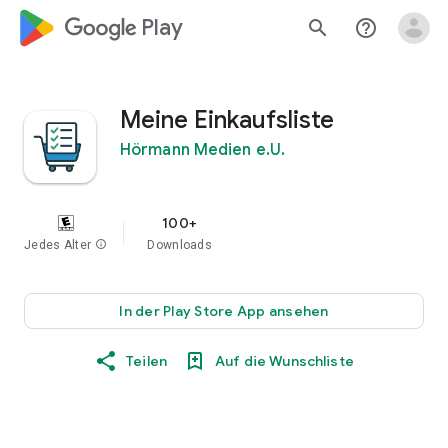
google_logo Play
search
help_outline
Meine Einkaufsliste
Hörmann Medien e.U.
100+
Jedes Alter
info
Downloads
In der Play Store App ansehen
Teilen
Auf die Wunschliste