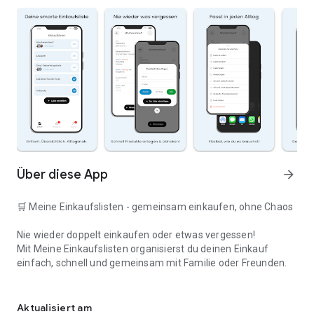
Über diese App
arrow_forward
🛒 Meine Einkaufslisten - gemeinsam einkaufen, ohne Chaos
Nie wieder doppelt einkaufen oder etwas vergessen!
Mit Meine Einkaufslisten organisierst du deinen Einkauf
einfach, schnell und gemeinsam mit Familie oder Freunden.
Deine smarte Einkaufsliste
✅ WARUM DIESE APP?
Aktualisiert am