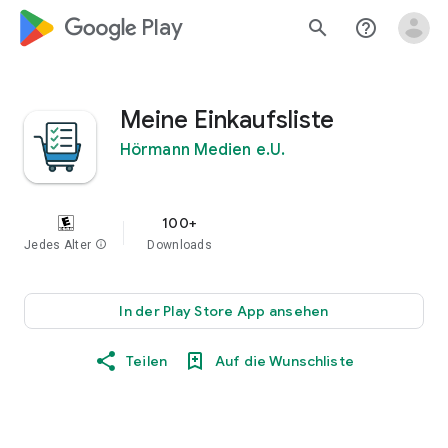
google_logo Play
search
help_outline
Meine Einkaufsliste
Hörmann Medien e.U.
100+
Jedes Alter
info
Downloads
In der Play Store App ansehen
Teilen
Auf die Wunschliste