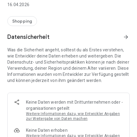
👨‍👩‍👧 Gemeinsame Einkaufslisten in Echtzeit: Alle sehen
16.04.2026
sofort Änderungen – perfekt für Familien, Paare oder WGs.
⚡ Superschnell & einfach: Liste in Sekunden erstellen und
Shopping
sofort loslegen.
Datensicherheit
arrow_forward
📱 Immer dabei: Deine Einkaufsliste ist jederzeit auf deinem
Smartphone verfügbar.
Was die Sicherheit angeht, solltest du als Erstes verstehen,
wie Entwickler deine Daten erheben und weitergeben. Die
🤝 Teilen leicht gemacht: Lade andere ein und erledigt den
Datenschutz- und Sicherheitspraktiken können je nach deiner
Einkauf gemeinsam.
Verwendung, deiner Region und deinem Alter variieren. Diese
Informationen wurden vom Entwickler zur Verfügung gestellt
🍳 Zutaten direkt aus Rezepten übernehmen: Importiere
und können jederzeit von ihm geändert werden.
Zutaten von Rezept-Webseiten und verwandle sie
automatisch in eine Einkaufsliste - kein Abtippen mehr.
🚀 DEINE VORTEILE IM ALLTAG
Keine Daten werden mit Drittunternehmen oder -
* Nie wieder doppelte Einkäufe
organisationen geteilt
* Kein Chaos mehr beim Einkaufen
Weitere Informationen dazu, wie Entwickler Angaben
* Bessere Abstimmung mit Familie & Freunden
zur Weitergabe von Daten machen
* Mehr Überblick – weniger Stress
Keine Daten erhoben
* Perfekt für die Essensplanung
Weitere Informationen dazu, wie Entwickler Angaben