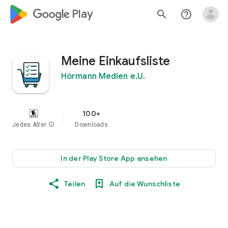
google_logo Play
search
help_outline
Meine Einkaufsliste
Hörmann Medien e.U.
100+
Jedes Alter
info
Downloads
In der Play Store App ansehen
Teilen
Auf die Wunschliste