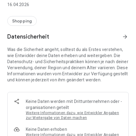
👨‍👩‍👧 Gemeinsame Einkaufslisten in Echtzeit: Alle sehen
16.04.2026
sofort Änderungen – perfekt für Familien, Paare oder WGs.
⚡ Superschnell & einfach: Liste in Sekunden erstellen und
Shopping
sofort loslegen.
Datensicherheit
arrow_forward
📱 Immer dabei: Deine Einkaufsliste ist jederzeit auf deinem
Smartphone verfügbar.
Was die Sicherheit angeht, solltest du als Erstes verstehen,
wie Entwickler deine Daten erheben und weitergeben. Die
🤝 Teilen leicht gemacht: Lade andere ein und erledigt den
Datenschutz- und Sicherheitspraktiken können je nach deiner
Einkauf gemeinsam.
Verwendung, deiner Region und deinem Alter variieren. Diese
Informationen wurden vom Entwickler zur Verfügung gestellt
🍳 Zutaten direkt aus Rezepten übernehmen: Importiere
und können jederzeit von ihm geändert werden.
Zutaten von Rezept-Webseiten und verwandle sie
automatisch in eine Einkaufsliste - kein Abtippen mehr.
🚀 DEINE VORTEILE IM ALLTAG
Keine Daten werden mit Drittunternehmen oder -
* Nie wieder doppelte Einkäufe
organisationen geteilt
* Kein Chaos mehr beim Einkaufen
Weitere Informationen dazu, wie Entwickler Angaben
* Bessere Abstimmung mit Familie & Freunden
zur Weitergabe von Daten machen
* Mehr Überblick – weniger Stress
Keine Daten erhoben
* Perfekt für die Essensplanung
Weitere Informationen dazu, wie Entwickler Angaben