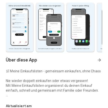
Über diese App
arrow_forward
🛒 Meine Einkaufslisten - gemeinsam einkaufen, ohne Chaos
Nie wieder doppelt einkaufen oder etwas vergessen!
Mit Meine Einkaufslisten organisierst du deinen Einkauf
einfach, schnell und gemeinsam mit Familie oder Freunden.
Deine smarte Einkaufsliste
✅ WARUM DIESE APP?
Aktualisiert am