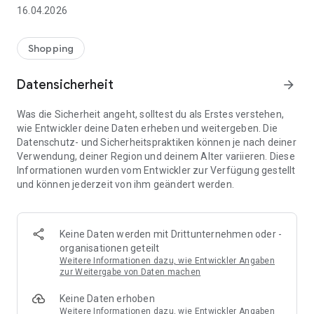
👨‍👩‍👧 Gemeinsame Einkaufslisten in Echtzeit: Alle sehen
16.04.2026
sofort Änderungen – perfekt für Familien, Paare oder WGs.
⚡ Superschnell & einfach: Liste in Sekunden erstellen und
Shopping
sofort loslegen.
Datensicherheit
arrow_forward
📱 Immer dabei: Deine Einkaufsliste ist jederzeit auf deinem
Smartphone verfügbar.
Was die Sicherheit angeht, solltest du als Erstes verstehen,
wie Entwickler deine Daten erheben und weitergeben. Die
🤝 Teilen leicht gemacht: Lade andere ein und erledigt den
Datenschutz- und Sicherheitspraktiken können je nach deiner
Einkauf gemeinsam.
Verwendung, deiner Region und deinem Alter variieren. Diese
Informationen wurden vom Entwickler zur Verfügung gestellt
🍳 Zutaten direkt aus Rezepten übernehmen: Importiere
und können jederzeit von ihm geändert werden.
Zutaten von Rezept-Webseiten und verwandle sie
automatisch in eine Einkaufsliste - kein Abtippen mehr.
🚀 DEINE VORTEILE IM ALLTAG
Keine Daten werden mit Drittunternehmen oder -
* Nie wieder doppelte Einkäufe
organisationen geteilt
* Kein Chaos mehr beim Einkaufen
Weitere Informationen dazu, wie Entwickler Angaben
* Bessere Abstimmung mit Familie & Freunden
zur Weitergabe von Daten machen
* Mehr Überblick – weniger Stress
Keine Daten erhoben
* Perfekt für die Essensplanung
Weitere Informationen dazu, wie Entwickler Angaben