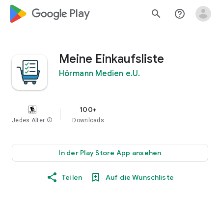
google_logo Play
search
help_outline
Meine Einkaufsliste
Hörmann Medien e.U.
100+
Jedes Alter
info
Downloads
In der Play Store App ansehen
Teilen
Auf die Wunschliste