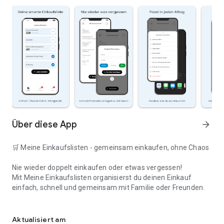
Über diese App
arrow_forward
🛒 Meine Einkaufslisten - gemeinsam einkaufen, ohne Chaos
Nie wieder doppelt einkaufen oder etwas vergessen!
Mit Meine Einkaufslisten organisierst du deinen Einkauf
einfach, schnell und gemeinsam mit Familie oder Freunden.
Deine smarte Einkaufsliste
✅ WARUM DIESE APP?
Aktualisiert am