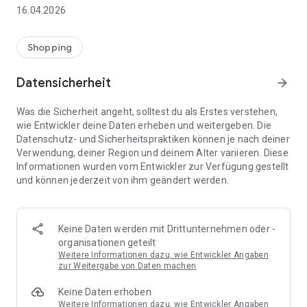
👨‍👩‍👧 Gemeinsame Einkaufslisten in Echtzeit: Alle sehen
16.04.2026
sofort Änderungen – perfekt für Familien, Paare oder WGs.
⚡ Superschnell & einfach: Liste in Sekunden erstellen und
Shopping
sofort loslegen.
Datensicherheit
arrow_forward
📱 Immer dabei: Deine Einkaufsliste ist jederzeit auf deinem
Smartphone verfügbar.
Was die Sicherheit angeht, solltest du als Erstes verstehen,
wie Entwickler deine Daten erheben und weitergeben. Die
🤝 Teilen leicht gemacht: Lade andere ein und erledigt den
Datenschutz- und Sicherheitspraktiken können je nach deiner
Einkauf gemeinsam.
Verwendung, deiner Region und deinem Alter variieren. Diese
Informationen wurden vom Entwickler zur Verfügung gestellt
🍳 Zutaten direkt aus Rezepten übernehmen: Importiere
und können jederzeit von ihm geändert werden.
Zutaten von Rezept-Webseiten und verwandle sie
automatisch in eine Einkaufsliste - kein Abtippen mehr.
🚀 DEINE VORTEILE IM ALLTAG
Keine Daten werden mit Drittunternehmen oder -
* Nie wieder doppelte Einkäufe
organisationen geteilt
* Kein Chaos mehr beim Einkaufen
Weitere Informationen dazu, wie Entwickler Angaben
* Bessere Abstimmung mit Familie & Freunden
zur Weitergabe von Daten machen
* Mehr Überblick – weniger Stress
Keine Daten erhoben
* Perfekt für die Essensplanung
Weitere Informationen dazu, wie Entwickler Angaben