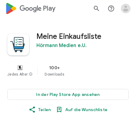
google_logo Play
search
help_outline
Meine Einkaufsliste
Hörmann Medien e.U.
100+
Jedes Alter
info
Downloads
In der Play Store App ansehen
Teilen
Auf die Wunschliste