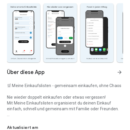
Über diese App
arrow_forward
🛒 Meine Einkaufslisten - gemeinsam einkaufen, ohne Chaos
Nie wieder doppelt einkaufen oder etwas vergessen!
Mit Meine Einkaufslisten organisierst du deinen Einkauf
einfach, schnell und gemeinsam mit Familie oder Freunden.
Deine smarte Einkaufsliste
✅ WARUM DIESE APP?
Aktualisiert am