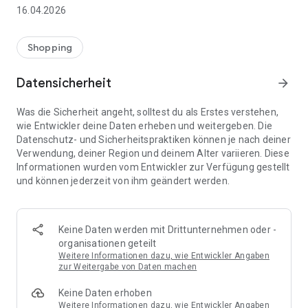
👨‍👩‍👧 Gemeinsame Einkaufslisten in Echtzeit: Alle sehen
16.04.2026
sofort Änderungen – perfekt für Familien, Paare oder WGs.
⚡ Superschnell & einfach: Liste in Sekunden erstellen und
Shopping
sofort loslegen.
Datensicherheit
arrow_forward
📱 Immer dabei: Deine Einkaufsliste ist jederzeit auf deinem
Smartphone verfügbar.
Was die Sicherheit angeht, solltest du als Erstes verstehen,
wie Entwickler deine Daten erheben und weitergeben. Die
🤝 Teilen leicht gemacht: Lade andere ein und erledigt den
Datenschutz- und Sicherheitspraktiken können je nach deiner
Einkauf gemeinsam.
Verwendung, deiner Region und deinem Alter variieren. Diese
Informationen wurden vom Entwickler zur Verfügung gestellt
🍳 Zutaten direkt aus Rezepten übernehmen: Importiere
und können jederzeit von ihm geändert werden.
Zutaten von Rezept-Webseiten und verwandle sie
automatisch in eine Einkaufsliste - kein Abtippen mehr.
🚀 DEINE VORTEILE IM ALLTAG
Keine Daten werden mit Drittunternehmen oder -
* Nie wieder doppelte Einkäufe
organisationen geteilt
* Kein Chaos mehr beim Einkaufen
Weitere Informationen dazu, wie Entwickler Angaben
* Bessere Abstimmung mit Familie & Freunden
zur Weitergabe von Daten machen
* Mehr Überblick – weniger Stress
Keine Daten erhoben
* Perfekt für die Essensplanung
Weitere Informationen dazu, wie Entwickler Angaben