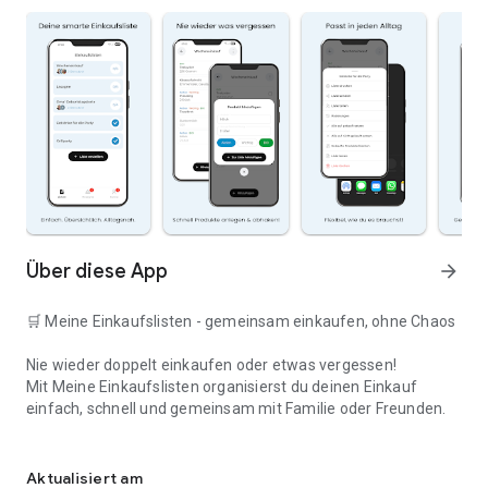
Über diese App
arrow_forward
🛒 Meine Einkaufslisten - gemeinsam einkaufen, ohne Chaos
Nie wieder doppelt einkaufen oder etwas vergessen!
Mit Meine Einkaufslisten organisierst du deinen Einkauf
einfach, schnell und gemeinsam mit Familie oder Freunden.
Deine smarte Einkaufsliste
✅ WARUM DIESE APP?
Aktualisiert am