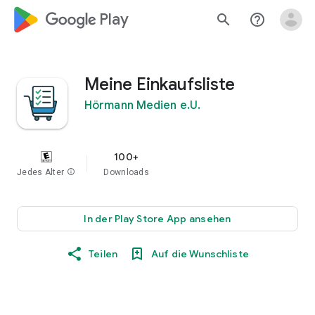
google_logo Play
search
help_outline
Meine Einkaufsliste
Hörmann Medien e.U.
100+
Jedes Alter
info
Downloads
In der Play Store App ansehen
Teilen
Auf die Wunschliste