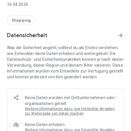
👨‍👩‍👧 Gemeinsame Einkaufslisten in Echtzeit: Alle sehen
16.04.2026
sofort Änderungen – perfekt für Familien, Paare oder WGs.
⚡ Superschnell & einfach: Liste in Sekunden erstellen und
Shopping
sofort loslegen.
Datensicherheit
arrow_forward
📱 Immer dabei: Deine Einkaufsliste ist jederzeit auf deinem
Smartphone verfügbar.
Was die Sicherheit angeht, solltest du als Erstes verstehen,
wie Entwickler deine Daten erheben und weitergeben. Die
🤝 Teilen leicht gemacht: Lade andere ein und erledigt den
Datenschutz- und Sicherheitspraktiken können je nach deiner
Einkauf gemeinsam.
Verwendung, deiner Region und deinem Alter variieren. Diese
Informationen wurden vom Entwickler zur Verfügung gestellt
🍳 Zutaten direkt aus Rezepten übernehmen: Importiere
und können jederzeit von ihm geändert werden.
Zutaten von Rezept-Webseiten und verwandle sie
automatisch in eine Einkaufsliste - kein Abtippen mehr.
🚀 DEINE VORTEILE IM ALLTAG
Keine Daten werden mit Drittunternehmen oder -
* Nie wieder doppelte Einkäufe
organisationen geteilt
* Kein Chaos mehr beim Einkaufen
Weitere Informationen dazu, wie Entwickler Angaben
* Bessere Abstimmung mit Familie & Freunden
zur Weitergabe von Daten machen
* Mehr Überblick – weniger Stress
Keine Daten erhoben
* Perfekt für die Essensplanung
Weitere Informationen dazu, wie Entwickler Angaben