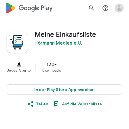
google_logo Play
search
help_outline
Meine Einkaufsliste
Hörmann Medien e.U.
100+
Jedes Alter
info
Downloads
In der Play Store App ansehen
Teilen
Auf die Wunschliste