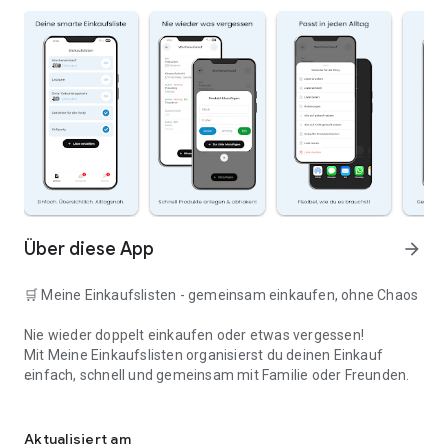
Über diese App
arrow_forward
🛒 Meine Einkaufslisten - gemeinsam einkaufen, ohne Chaos
Nie wieder doppelt einkaufen oder etwas vergessen!
Mit Meine Einkaufslisten organisierst du deinen Einkauf
einfach, schnell und gemeinsam mit Familie oder Freunden.
Deine smarte Einkaufsliste
✅ WARUM DIESE APP?
Aktualisiert am