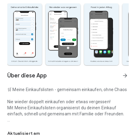
Über diese App
arrow_forward
🛒 Meine Einkaufslisten - gemeinsam einkaufen, ohne Chaos
Nie wieder doppelt einkaufen oder etwas vergessen!
Mit Meine Einkaufslisten organisierst du deinen Einkauf
einfach, schnell und gemeinsam mit Familie oder Freunden.
Deine smarte Einkaufsliste
✅ WARUM DIESE APP?
Aktualisiert am