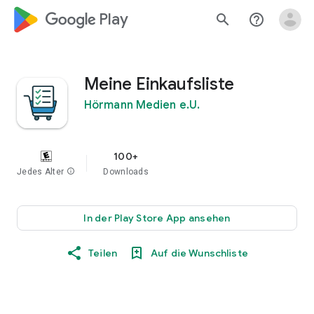
google_logo Play
search
help_outline
Meine Einkaufsliste
Hörmann Medien e.U.
100+
Jedes Alter
info
Downloads
In der Play Store App ansehen
Teilen
Auf die Wunschliste