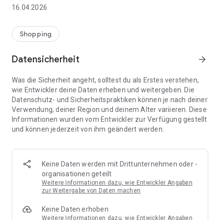
👨‍👩‍👧 Gemeinsame Einkaufslisten in Echtzeit: Alle sehen
16.04.2026
sofort Änderungen – perfekt für Familien, Paare oder WGs.
⚡ Superschnell & einfach: Liste in Sekunden erstellen und
Shopping
sofort loslegen.
Datensicherheit
arrow_forward
📱 Immer dabei: Deine Einkaufsliste ist jederzeit auf deinem
Smartphone verfügbar.
Was die Sicherheit angeht, solltest du als Erstes verstehen,
wie Entwickler deine Daten erheben und weitergeben. Die
🤝 Teilen leicht gemacht: Lade andere ein und erledigt den
Datenschutz- und Sicherheitspraktiken können je nach deiner
Einkauf gemeinsam.
Verwendung, deiner Region und deinem Alter variieren. Diese
Informationen wurden vom Entwickler zur Verfügung gestellt
🍳 Zutaten direkt aus Rezepten übernehmen: Importiere
und können jederzeit von ihm geändert werden.
Zutaten von Rezept-Webseiten und verwandle sie
automatisch in eine Einkaufsliste - kein Abtippen mehr.
🚀 DEINE VORTEILE IM ALLTAG
Keine Daten werden mit Drittunternehmen oder -
* Nie wieder doppelte Einkäufe
organisationen geteilt
* Kein Chaos mehr beim Einkaufen
Weitere Informationen dazu, wie Entwickler Angaben
* Bessere Abstimmung mit Familie & Freunden
zur Weitergabe von Daten machen
* Mehr Überblick – weniger Stress
Keine Daten erhoben
* Perfekt für die Essensplanung
Weitere Informationen dazu, wie Entwickler Angaben