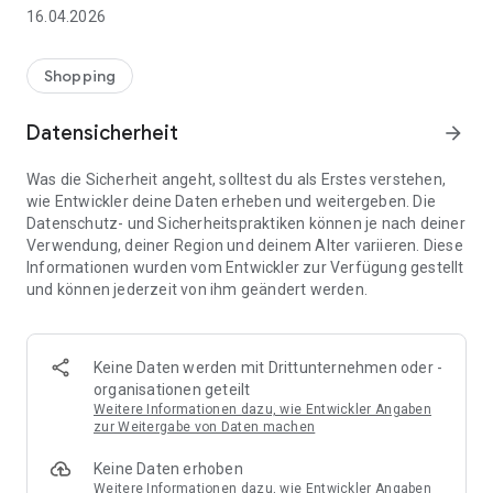
👨‍👩‍👧 Gemeinsame Einkaufslisten in Echtzeit: Alle sehen
16.04.2026
sofort Änderungen – perfekt für Familien, Paare oder WGs.
⚡ Superschnell & einfach: Liste in Sekunden erstellen und
Shopping
sofort loslegen.
Datensicherheit
arrow_forward
📱 Immer dabei: Deine Einkaufsliste ist jederzeit auf deinem
Smartphone verfügbar.
Was die Sicherheit angeht, solltest du als Erstes verstehen,
wie Entwickler deine Daten erheben und weitergeben. Die
🤝 Teilen leicht gemacht: Lade andere ein und erledigt den
Datenschutz- und Sicherheitspraktiken können je nach deiner
Einkauf gemeinsam.
Verwendung, deiner Region und deinem Alter variieren. Diese
Informationen wurden vom Entwickler zur Verfügung gestellt
🍳 Zutaten direkt aus Rezepten übernehmen: Importiere
und können jederzeit von ihm geändert werden.
Zutaten von Rezept-Webseiten und verwandle sie
automatisch in eine Einkaufsliste - kein Abtippen mehr.
🚀 DEINE VORTEILE IM ALLTAG
Keine Daten werden mit Drittunternehmen oder -
* Nie wieder doppelte Einkäufe
organisationen geteilt
* Kein Chaos mehr beim Einkaufen
Weitere Informationen dazu, wie Entwickler Angaben
* Bessere Abstimmung mit Familie & Freunden
zur Weitergabe von Daten machen
* Mehr Überblick – weniger Stress
Keine Daten erhoben
* Perfekt für die Essensplanung
Weitere Informationen dazu, wie Entwickler Angaben