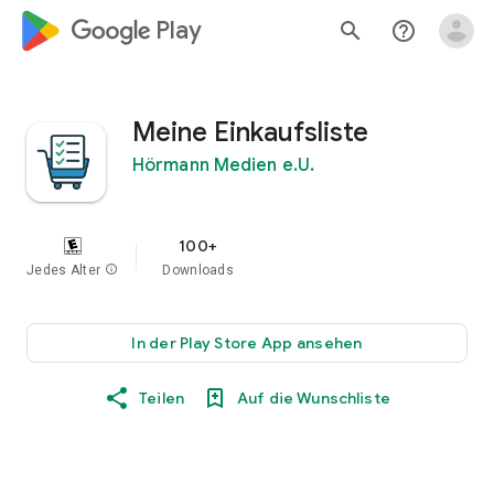
google_logo Play
search
help_outline
Meine Einkaufsliste
Hörmann Medien e.U.
100+
Jedes Alter
info
Downloads
In der Play Store App ansehen
Teilen
Auf die Wunschliste