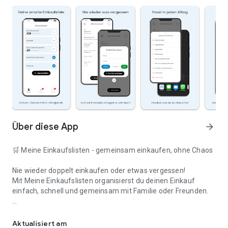
Über diese App
arrow_forward
🛒 Meine Einkaufslisten - gemeinsam einkaufen, ohne Chaos
Nie wieder doppelt einkaufen oder etwas vergessen!
Mit Meine Einkaufslisten organisierst du deinen Einkauf
einfach, schnell und gemeinsam mit Familie oder Freunden.
Deine smarte Einkaufsliste
✅ WARUM DIESE APP?
Aktualisiert am