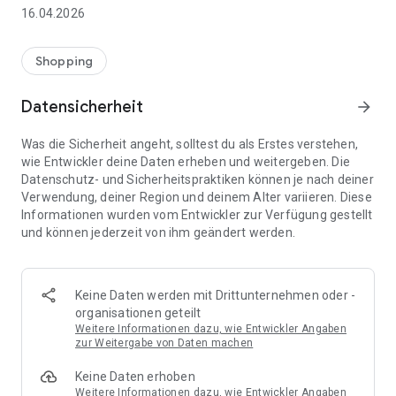
👨‍👩‍👧 Gemeinsame Einkaufslisten in Echtzeit: Alle sehen
16.04.2026
sofort Änderungen – perfekt für Familien, Paare oder WGs.
⚡ Superschnell & einfach: Liste in Sekunden erstellen und
Shopping
sofort loslegen.
Datensicherheit
arrow_forward
📱 Immer dabei: Deine Einkaufsliste ist jederzeit auf deinem
Smartphone verfügbar.
Was die Sicherheit angeht, solltest du als Erstes verstehen,
wie Entwickler deine Daten erheben und weitergeben. Die
🤝 Teilen leicht gemacht: Lade andere ein und erledigt den
Datenschutz- und Sicherheitspraktiken können je nach deiner
Einkauf gemeinsam.
Verwendung, deiner Region und deinem Alter variieren. Diese
Informationen wurden vom Entwickler zur Verfügung gestellt
🍳 Zutaten direkt aus Rezepten übernehmen: Importiere
und können jederzeit von ihm geändert werden.
Zutaten von Rezept-Webseiten und verwandle sie
automatisch in eine Einkaufsliste - kein Abtippen mehr.
🚀 DEINE VORTEILE IM ALLTAG
Keine Daten werden mit Drittunternehmen oder -
* Nie wieder doppelte Einkäufe
organisationen geteilt
* Kein Chaos mehr beim Einkaufen
Weitere Informationen dazu, wie Entwickler Angaben
* Bessere Abstimmung mit Familie & Freunden
zur Weitergabe von Daten machen
* Mehr Überblick – weniger Stress
Keine Daten erhoben
* Perfekt für die Essensplanung
Weitere Informationen dazu, wie Entwickler Angaben