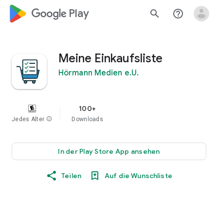
google_logo Play
search
help_outline
Meine Einkaufsliste
Hörmann Medien e.U.
100+
Jedes Alter
info
Downloads
In der Play Store App ansehen
Teilen
Auf die Wunschliste