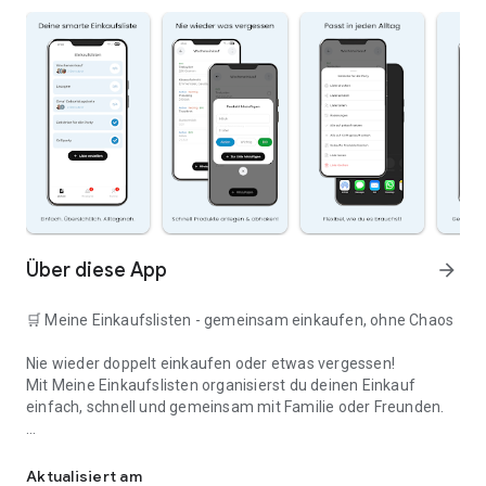
Über diese App
arrow_forward
🛒 Meine Einkaufslisten - gemeinsam einkaufen, ohne Chaos
Nie wieder doppelt einkaufen oder etwas vergessen!
Mit Meine Einkaufslisten organisierst du deinen Einkauf
einfach, schnell und gemeinsam mit Familie oder Freunden.
Deine smarte Einkaufsliste
✅ WARUM DIESE APP?
Aktualisiert am