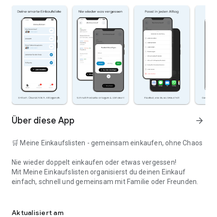
Über diese App
arrow_forward
🛒 Meine Einkaufslisten - gemeinsam einkaufen, ohne Chaos
Nie wieder doppelt einkaufen oder etwas vergessen!
Mit Meine Einkaufslisten organisierst du deinen Einkauf
einfach, schnell und gemeinsam mit Familie oder Freunden.
Deine smarte Einkaufsliste
✅ WARUM DIESE APP?
Aktualisiert am