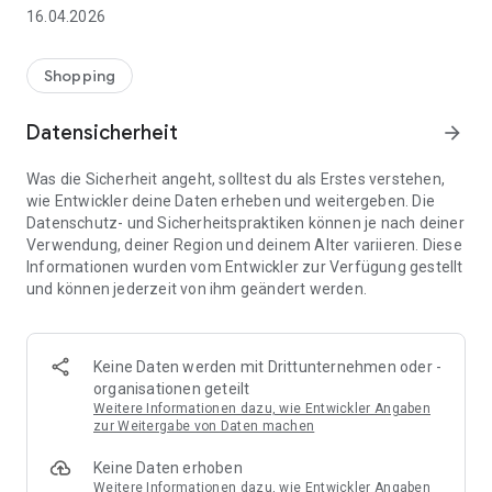
👨‍👩‍👧 Gemeinsame Einkaufslisten in Echtzeit: Alle sehen
16.04.2026
sofort Änderungen – perfekt für Familien, Paare oder WGs.
⚡ Superschnell & einfach: Liste in Sekunden erstellen und
Shopping
sofort loslegen.
Datensicherheit
arrow_forward
📱 Immer dabei: Deine Einkaufsliste ist jederzeit auf deinem
Smartphone verfügbar.
Was die Sicherheit angeht, solltest du als Erstes verstehen,
wie Entwickler deine Daten erheben und weitergeben. Die
🤝 Teilen leicht gemacht: Lade andere ein und erledigt den
Datenschutz- und Sicherheitspraktiken können je nach deiner
Einkauf gemeinsam.
Verwendung, deiner Region und deinem Alter variieren. Diese
Informationen wurden vom Entwickler zur Verfügung gestellt
🍳 Zutaten direkt aus Rezepten übernehmen: Importiere
und können jederzeit von ihm geändert werden.
Zutaten von Rezept-Webseiten und verwandle sie
automatisch in eine Einkaufsliste - kein Abtippen mehr.
🚀 DEINE VORTEILE IM ALLTAG
Keine Daten werden mit Drittunternehmen oder -
* Nie wieder doppelte Einkäufe
organisationen geteilt
* Kein Chaos mehr beim Einkaufen
Weitere Informationen dazu, wie Entwickler Angaben
* Bessere Abstimmung mit Familie & Freunden
zur Weitergabe von Daten machen
* Mehr Überblick – weniger Stress
Keine Daten erhoben
* Perfekt für die Essensplanung
Weitere Informationen dazu, wie Entwickler Angaben