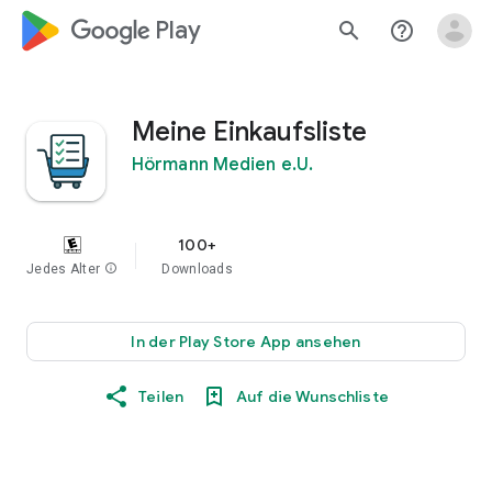
google_logo Play
search
help_outline
Meine Einkaufsliste
Hörmann Medien e.U.
100+
Jedes Alter
info
Downloads
In der Play Store App ansehen
Teilen
Auf die Wunschliste