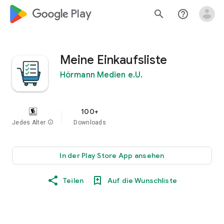
google_logo Play
search
help_outline
Meine Einkaufsliste
Hörmann Medien e.U.
100+
Jedes Alter
info
Downloads
In der Play Store App ansehen
Teilen
Auf die Wunschliste