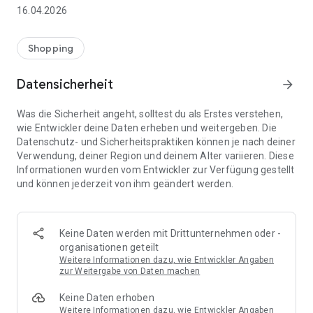
👨‍👩‍👧 Gemeinsame Einkaufslisten in Echtzeit: Alle sehen
16.04.2026
sofort Änderungen – perfekt für Familien, Paare oder WGs.
⚡ Superschnell & einfach: Liste in Sekunden erstellen und
Shopping
sofort loslegen.
Datensicherheit
arrow_forward
📱 Immer dabei: Deine Einkaufsliste ist jederzeit auf deinem
Smartphone verfügbar.
Was die Sicherheit angeht, solltest du als Erstes verstehen,
wie Entwickler deine Daten erheben und weitergeben. Die
🤝 Teilen leicht gemacht: Lade andere ein und erledigt den
Datenschutz- und Sicherheitspraktiken können je nach deiner
Einkauf gemeinsam.
Verwendung, deiner Region und deinem Alter variieren. Diese
Informationen wurden vom Entwickler zur Verfügung gestellt
🍳 Zutaten direkt aus Rezepten übernehmen: Importiere
und können jederzeit von ihm geändert werden.
Zutaten von Rezept-Webseiten und verwandle sie
automatisch in eine Einkaufsliste - kein Abtippen mehr.
🚀 DEINE VORTEILE IM ALLTAG
Keine Daten werden mit Drittunternehmen oder -
* Nie wieder doppelte Einkäufe
organisationen geteilt
* Kein Chaos mehr beim Einkaufen
Weitere Informationen dazu, wie Entwickler Angaben
* Bessere Abstimmung mit Familie & Freunden
zur Weitergabe von Daten machen
* Mehr Überblick – weniger Stress
Keine Daten erhoben
* Perfekt für die Essensplanung
Weitere Informationen dazu, wie Entwickler Angaben