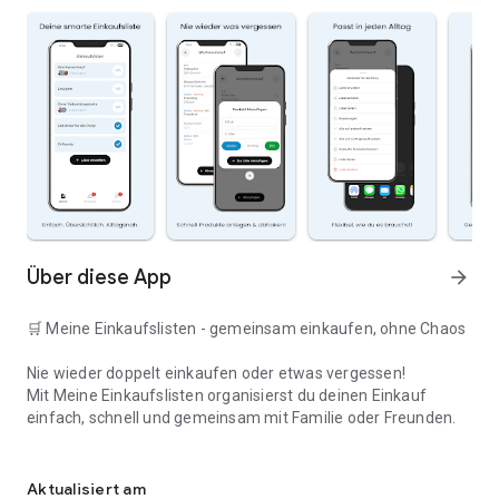
Über diese App
arrow_forward
🛒 Meine Einkaufslisten - gemeinsam einkaufen, ohne Chaos
Nie wieder doppelt einkaufen oder etwas vergessen!
Mit Meine Einkaufslisten organisierst du deinen Einkauf
einfach, schnell und gemeinsam mit Familie oder Freunden.
Deine smarte Einkaufsliste
✅ WARUM DIESE APP?
Aktualisiert am