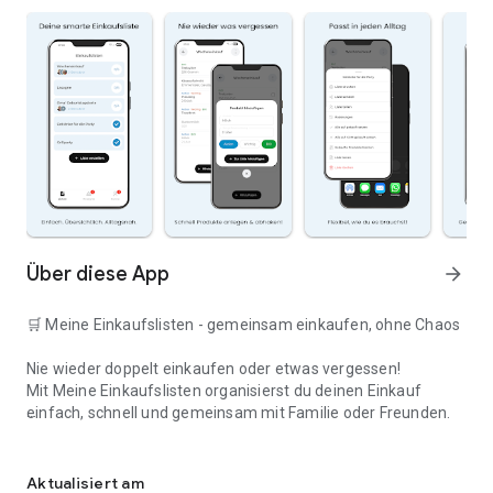
Über diese App
arrow_forward
🛒 Meine Einkaufslisten - gemeinsam einkaufen, ohne Chaos
Nie wieder doppelt einkaufen oder etwas vergessen!
Mit Meine Einkaufslisten organisierst du deinen Einkauf
einfach, schnell und gemeinsam mit Familie oder Freunden.
Deine smarte Einkaufsliste
✅ WARUM DIESE APP?
Aktualisiert am