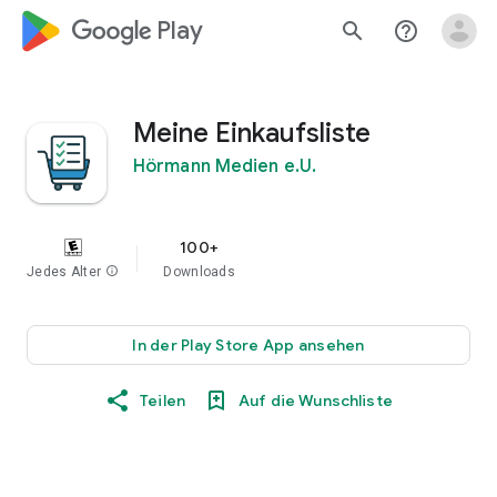
google_logo Play
search
help_outline
Meine Einkaufsliste
Hörmann Medien e.U.
100+
Jedes Alter
info
Downloads
In der Play Store App ansehen
Teilen
Auf die Wunschliste