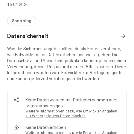
👨‍👩‍👧 Gemeinsame Einkaufslisten in Echtzeit: Alle sehen
16.04.2026
sofort Änderungen – perfekt für Familien, Paare oder WGs.
⚡ Superschnell & einfach: Liste in Sekunden erstellen und
Shopping
sofort loslegen.
Datensicherheit
arrow_forward
📱 Immer dabei: Deine Einkaufsliste ist jederzeit auf deinem
Smartphone verfügbar.
Was die Sicherheit angeht, solltest du als Erstes verstehen,
wie Entwickler deine Daten erheben und weitergeben. Die
🤝 Teilen leicht gemacht: Lade andere ein und erledigt den
Datenschutz- und Sicherheitspraktiken können je nach deiner
Einkauf gemeinsam.
Verwendung, deiner Region und deinem Alter variieren. Diese
Informationen wurden vom Entwickler zur Verfügung gestellt
🍳 Zutaten direkt aus Rezepten übernehmen: Importiere
und können jederzeit von ihm geändert werden.
Zutaten von Rezept-Webseiten und verwandle sie
automatisch in eine Einkaufsliste - kein Abtippen mehr.
🚀 DEINE VORTEILE IM ALLTAG
Keine Daten werden mit Drittunternehmen oder -
* Nie wieder doppelte Einkäufe
organisationen geteilt
* Kein Chaos mehr beim Einkaufen
Weitere Informationen dazu, wie Entwickler Angaben
* Bessere Abstimmung mit Familie & Freunden
zur Weitergabe von Daten machen
* Mehr Überblick – weniger Stress
Keine Daten erhoben
* Perfekt für die Essensplanung
Weitere Informationen dazu, wie Entwickler Angaben