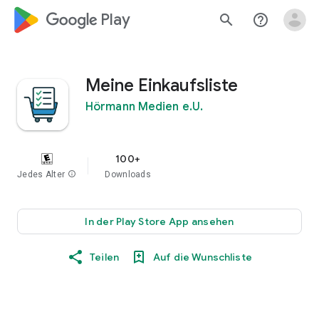
google_logo Play
search
help_outline
Meine Einkaufsliste
Hörmann Medien e.U.
100+
Jedes Alter
info
Downloads
In der Play Store App ansehen
Teilen
Auf die Wunschliste