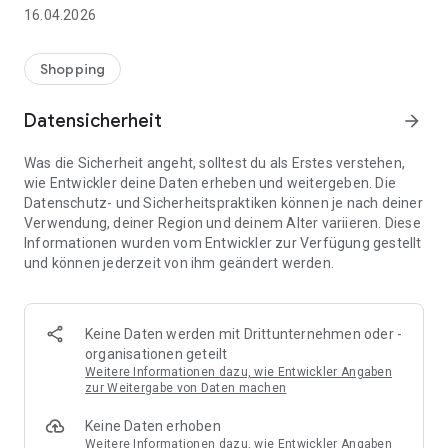
👨‍👩‍👧 Gemeinsame Einkaufslisten in Echtzeit: Alle sehen
16.04.2026
sofort Änderungen – perfekt für Familien, Paare oder WGs.
⚡ Superschnell & einfach: Liste in Sekunden erstellen und
Shopping
sofort loslegen.
Datensicherheit
arrow_forward
📱 Immer dabei: Deine Einkaufsliste ist jederzeit auf deinem
Smartphone verfügbar.
Was die Sicherheit angeht, solltest du als Erstes verstehen,
wie Entwickler deine Daten erheben und weitergeben. Die
🤝 Teilen leicht gemacht: Lade andere ein und erledigt den
Datenschutz- und Sicherheitspraktiken können je nach deiner
Einkauf gemeinsam.
Verwendung, deiner Region und deinem Alter variieren. Diese
Informationen wurden vom Entwickler zur Verfügung gestellt
🍳 Zutaten direkt aus Rezepten übernehmen: Importiere
und können jederzeit von ihm geändert werden.
Zutaten von Rezept-Webseiten und verwandle sie
automatisch in eine Einkaufsliste - kein Abtippen mehr.
🚀 DEINE VORTEILE IM ALLTAG
Keine Daten werden mit Drittunternehmen oder -
* Nie wieder doppelte Einkäufe
organisationen geteilt
* Kein Chaos mehr beim Einkaufen
Weitere Informationen dazu, wie Entwickler Angaben
* Bessere Abstimmung mit Familie & Freunden
zur Weitergabe von Daten machen
* Mehr Überblick – weniger Stress
Keine Daten erhoben
* Perfekt für die Essensplanung
Weitere Informationen dazu, wie Entwickler Angaben