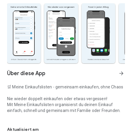
Über diese App
arrow_forward
🛒 Meine Einkaufslisten - gemeinsam einkaufen, ohne Chaos
Nie wieder doppelt einkaufen oder etwas vergessen!
Mit Meine Einkaufslisten organisierst du deinen Einkauf
einfach, schnell und gemeinsam mit Familie oder Freunden.
Deine smarte Einkaufsliste
✅ WARUM DIESE APP?
Aktualisiert am