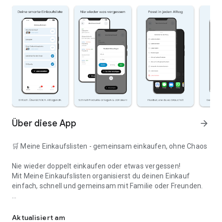
Über diese App
arrow_forward
🛒 Meine Einkaufslisten - gemeinsam einkaufen, ohne Chaos
Nie wieder doppelt einkaufen oder etwas vergessen!
Mit Meine Einkaufslisten organisierst du deinen Einkauf
einfach, schnell und gemeinsam mit Familie oder Freunden.
Deine smarte Einkaufsliste
✅ WARUM DIESE APP?
Aktualisiert am