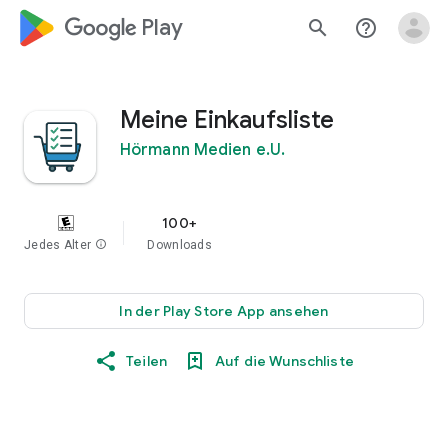
google_logo Play
search
help_outline
Meine Einkaufsliste
Hörmann Medien e.U.
100+
Jedes Alter
info
Downloads
In der Play Store App ansehen
Teilen
Auf die Wunschliste