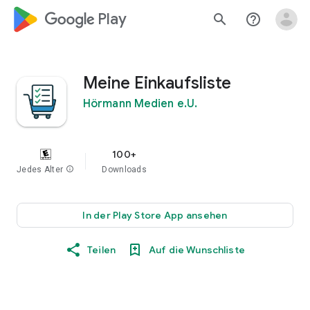
google_logo Play
search
help_outline
Meine Einkaufsliste
Hörmann Medien e.U.
100+
Jedes Alter
info
Downloads
In der Play Store App ansehen
Teilen
Auf die Wunschliste