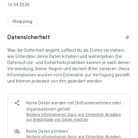
👨‍👩‍👧 Gemeinsame Einkaufslisten in Echtzeit: Alle sehen
16.04.2026
sofort Änderungen – perfekt für Familien, Paare oder WGs.
⚡ Superschnell & einfach: Liste in Sekunden erstellen und
Shopping
sofort loslegen.
Datensicherheit
arrow_forward
📱 Immer dabei: Deine Einkaufsliste ist jederzeit auf deinem
Smartphone verfügbar.
Was die Sicherheit angeht, solltest du als Erstes verstehen,
wie Entwickler deine Daten erheben und weitergeben. Die
🤝 Teilen leicht gemacht: Lade andere ein und erledigt den
Datenschutz- und Sicherheitspraktiken können je nach deiner
Einkauf gemeinsam.
Verwendung, deiner Region und deinem Alter variieren. Diese
Informationen wurden vom Entwickler zur Verfügung gestellt
🍳 Zutaten direkt aus Rezepten übernehmen: Importiere
und können jederzeit von ihm geändert werden.
Zutaten von Rezept-Webseiten und verwandle sie
automatisch in eine Einkaufsliste - kein Abtippen mehr.
🚀 DEINE VORTEILE IM ALLTAG
Keine Daten werden mit Drittunternehmen oder -
* Nie wieder doppelte Einkäufe
organisationen geteilt
* Kein Chaos mehr beim Einkaufen
Weitere Informationen dazu, wie Entwickler Angaben
* Bessere Abstimmung mit Familie & Freunden
zur Weitergabe von Daten machen
* Mehr Überblick – weniger Stress
Keine Daten erhoben
* Perfekt für die Essensplanung
Weitere Informationen dazu, wie Entwickler Angaben