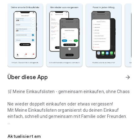
Über diese App
arrow_forward
🛒 Meine Einkaufslisten - gemeinsam einkaufen, ohne Chaos
Nie wieder doppelt einkaufen oder etwas vergessen!
Mit Meine Einkaufslisten organisierst du deinen Einkauf
einfach, schnell und gemeinsam mit Familie oder Freunden.
Deine smarte Einkaufsliste
✅ WARUM DIESE APP?
Aktualisiert am