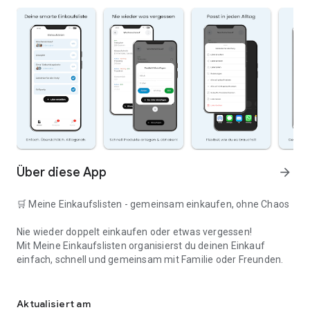
Über diese App
arrow_forward
🛒 Meine Einkaufslisten - gemeinsam einkaufen, ohne Chaos
Nie wieder doppelt einkaufen oder etwas vergessen!
Mit Meine Einkaufslisten organisierst du deinen Einkauf
einfach, schnell und gemeinsam mit Familie oder Freunden.
Deine smarte Einkaufsliste
✅ WARUM DIESE APP?
Aktualisiert am