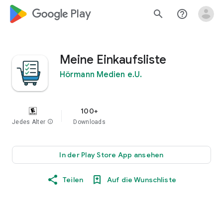
google_logo Play
search
help_outline
Meine Einkaufsliste
Hörmann Medien e.U.
100+
Jedes Alter
info
Downloads
In der Play Store App ansehen
Teilen
Auf die Wunschliste