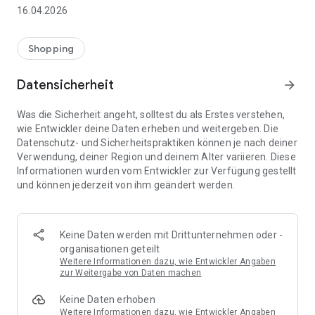
👨‍👩‍👧 Gemeinsame Einkaufslisten in Echtzeit: Alle sehen
16.04.2026
sofort Änderungen – perfekt für Familien, Paare oder WGs.
⚡ Superschnell & einfach: Liste in Sekunden erstellen und
Shopping
sofort loslegen.
Datensicherheit
arrow_forward
📱 Immer dabei: Deine Einkaufsliste ist jederzeit auf deinem
Smartphone verfügbar.
Was die Sicherheit angeht, solltest du als Erstes verstehen,
wie Entwickler deine Daten erheben und weitergeben. Die
🤝 Teilen leicht gemacht: Lade andere ein und erledigt den
Datenschutz- und Sicherheitspraktiken können je nach deiner
Einkauf gemeinsam.
Verwendung, deiner Region und deinem Alter variieren. Diese
Informationen wurden vom Entwickler zur Verfügung gestellt
🍳 Zutaten direkt aus Rezepten übernehmen: Importiere
und können jederzeit von ihm geändert werden.
Zutaten von Rezept-Webseiten und verwandle sie
automatisch in eine Einkaufsliste - kein Abtippen mehr.
🚀 DEINE VORTEILE IM ALLTAG
Keine Daten werden mit Drittunternehmen oder -
* Nie wieder doppelte Einkäufe
organisationen geteilt
* Kein Chaos mehr beim Einkaufen
Weitere Informationen dazu, wie Entwickler Angaben
* Bessere Abstimmung mit Familie & Freunden
zur Weitergabe von Daten machen
* Mehr Überblick – weniger Stress
Keine Daten erhoben
* Perfekt für die Essensplanung
Weitere Informationen dazu, wie Entwickler Angaben