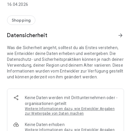
👨‍👩‍👧 Gemeinsame Einkaufslisten in Echtzeit: Alle sehen
16.04.2026
sofort Änderungen – perfekt für Familien, Paare oder WGs.
⚡ Superschnell & einfach: Liste in Sekunden erstellen und
Shopping
sofort loslegen.
Datensicherheit
arrow_forward
📱 Immer dabei: Deine Einkaufsliste ist jederzeit auf deinem
Smartphone verfügbar.
Was die Sicherheit angeht, solltest du als Erstes verstehen,
wie Entwickler deine Daten erheben und weitergeben. Die
🤝 Teilen leicht gemacht: Lade andere ein und erledigt den
Datenschutz- und Sicherheitspraktiken können je nach deiner
Einkauf gemeinsam.
Verwendung, deiner Region und deinem Alter variieren. Diese
Informationen wurden vom Entwickler zur Verfügung gestellt
🍳 Zutaten direkt aus Rezepten übernehmen: Importiere
und können jederzeit von ihm geändert werden.
Zutaten von Rezept-Webseiten und verwandle sie
automatisch in eine Einkaufsliste - kein Abtippen mehr.
🚀 DEINE VORTEILE IM ALLTAG
Keine Daten werden mit Drittunternehmen oder -
* Nie wieder doppelte Einkäufe
organisationen geteilt
* Kein Chaos mehr beim Einkaufen
Weitere Informationen dazu, wie Entwickler Angaben
* Bessere Abstimmung mit Familie & Freunden
zur Weitergabe von Daten machen
* Mehr Überblick – weniger Stress
Keine Daten erhoben
* Perfekt für die Essensplanung
Weitere Informationen dazu, wie Entwickler Angaben