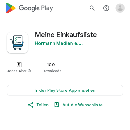
google_logo Play
search
help_outline
Meine Einkaufsliste
Hörmann Medien e.U.
100+
Jedes Alter
info
Downloads
In der Play Store App ansehen
Teilen
Auf die Wunschliste