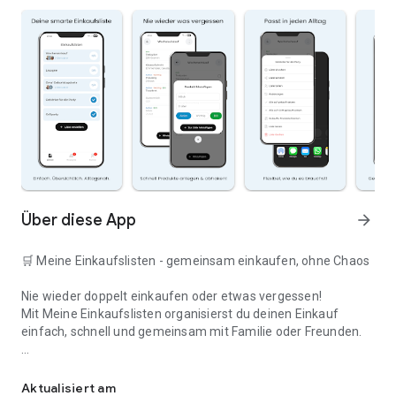
Über diese App
arrow_forward
🛒 Meine Einkaufslisten - gemeinsam einkaufen, ohne Chaos
Nie wieder doppelt einkaufen oder etwas vergessen!
Mit Meine Einkaufslisten organisierst du deinen Einkauf
einfach, schnell und gemeinsam mit Familie oder Freunden.
Deine smarte Einkaufsliste
✅ WARUM DIESE APP?
Aktualisiert am