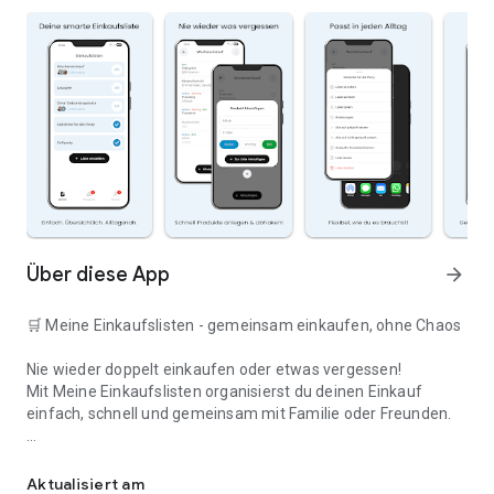
Über diese App
arrow_forward
🛒 Meine Einkaufslisten - gemeinsam einkaufen, ohne Chaos
Nie wieder doppelt einkaufen oder etwas vergessen!
Mit Meine Einkaufslisten organisierst du deinen Einkauf
einfach, schnell und gemeinsam mit Familie oder Freunden.
Deine smarte Einkaufsliste
✅ WARUM DIESE APP?
Aktualisiert am