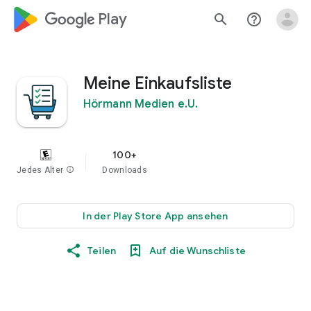
google_logo Play
search
help_outline
Meine Einkaufsliste
Hörmann Medien e.U.
100+
Jedes Alter
info
Downloads
In der Play Store App ansehen
Teilen
Auf die Wunschliste