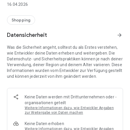
👨‍👩‍👧 Gemeinsame Einkaufslisten in Echtzeit: Alle sehen
16.04.2026
sofort Änderungen – perfekt für Familien, Paare oder WGs.
⚡ Superschnell & einfach: Liste in Sekunden erstellen und
Shopping
sofort loslegen.
Datensicherheit
arrow_forward
📱 Immer dabei: Deine Einkaufsliste ist jederzeit auf deinem
Smartphone verfügbar.
Was die Sicherheit angeht, solltest du als Erstes verstehen,
wie Entwickler deine Daten erheben und weitergeben. Die
🤝 Teilen leicht gemacht: Lade andere ein und erledigt den
Datenschutz- und Sicherheitspraktiken können je nach deiner
Einkauf gemeinsam.
Verwendung, deiner Region und deinem Alter variieren. Diese
Informationen wurden vom Entwickler zur Verfügung gestellt
🍳 Zutaten direkt aus Rezepten übernehmen: Importiere
und können jederzeit von ihm geändert werden.
Zutaten von Rezept-Webseiten und verwandle sie
automatisch in eine Einkaufsliste - kein Abtippen mehr.
🚀 DEINE VORTEILE IM ALLTAG
Keine Daten werden mit Drittunternehmen oder -
* Nie wieder doppelte Einkäufe
organisationen geteilt
* Kein Chaos mehr beim Einkaufen
Weitere Informationen dazu, wie Entwickler Angaben
* Bessere Abstimmung mit Familie & Freunden
zur Weitergabe von Daten machen
* Mehr Überblick – weniger Stress
Keine Daten erhoben
* Perfekt für die Essensplanung
Weitere Informationen dazu, wie Entwickler Angaben