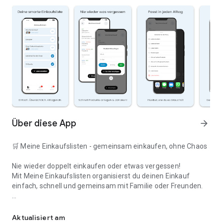
Über diese App
arrow_forward
🛒 Meine Einkaufslisten - gemeinsam einkaufen, ohne Chaos
Nie wieder doppelt einkaufen oder etwas vergessen!
Mit Meine Einkaufslisten organisierst du deinen Einkauf
einfach, schnell und gemeinsam mit Familie oder Freunden.
Deine smarte Einkaufsliste
✅ WARUM DIESE APP?
Aktualisiert am