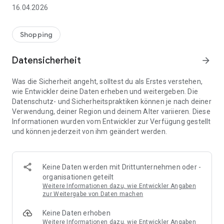
👨‍👩‍👧 Gemeinsame Einkaufslisten in Echtzeit: Alle sehen
16.04.2026
sofort Änderungen – perfekt für Familien, Paare oder WGs.
⚡ Superschnell & einfach: Liste in Sekunden erstellen und
Shopping
sofort loslegen.
Datensicherheit
arrow_forward
📱 Immer dabei: Deine Einkaufsliste ist jederzeit auf deinem
Smartphone verfügbar.
Was die Sicherheit angeht, solltest du als Erstes verstehen,
wie Entwickler deine Daten erheben und weitergeben. Die
🤝 Teilen leicht gemacht: Lade andere ein und erledigt den
Datenschutz- und Sicherheitspraktiken können je nach deiner
Einkauf gemeinsam.
Verwendung, deiner Region und deinem Alter variieren. Diese
Informationen wurden vom Entwickler zur Verfügung gestellt
🍳 Zutaten direkt aus Rezepten übernehmen: Importiere
und können jederzeit von ihm geändert werden.
Zutaten von Rezept-Webseiten und verwandle sie
automatisch in eine Einkaufsliste - kein Abtippen mehr.
🚀 DEINE VORTEILE IM ALLTAG
Keine Daten werden mit Drittunternehmen oder -
* Nie wieder doppelte Einkäufe
organisationen geteilt
* Kein Chaos mehr beim Einkaufen
Weitere Informationen dazu, wie Entwickler Angaben
* Bessere Abstimmung mit Familie & Freunden
zur Weitergabe von Daten machen
* Mehr Überblick – weniger Stress
Keine Daten erhoben
* Perfekt für die Essensplanung
Weitere Informationen dazu, wie Entwickler Angaben