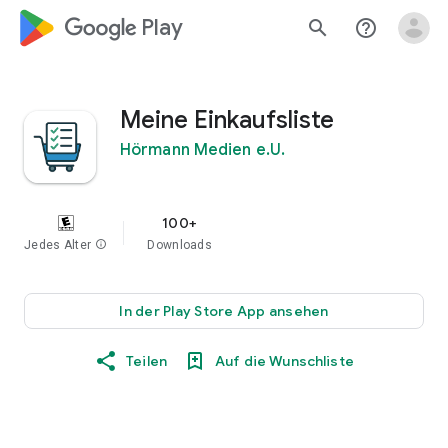
google_logo Play
search
help_outline
Meine Einkaufsliste
Hörmann Medien e.U.
100+
Jedes Alter
info
Downloads
In der Play Store App ansehen
Teilen
Auf die Wunschliste