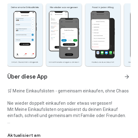
Über diese App
arrow_forward
🛒 Meine Einkaufslisten - gemeinsam einkaufen, ohne Chaos
Nie wieder doppelt einkaufen oder etwas vergessen!
Mit Meine Einkaufslisten organisierst du deinen Einkauf
einfach, schnell und gemeinsam mit Familie oder Freunden.
Deine smarte Einkaufsliste
✅ WARUM DIESE APP?
Aktualisiert am