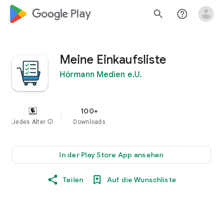
google_logo Play
search
help_outline
Meine Einkaufsliste
Hörmann Medien e.U.
100+
Jedes Alter
info
Downloads
In der Play Store App ansehen
Teilen
Auf die Wunschliste