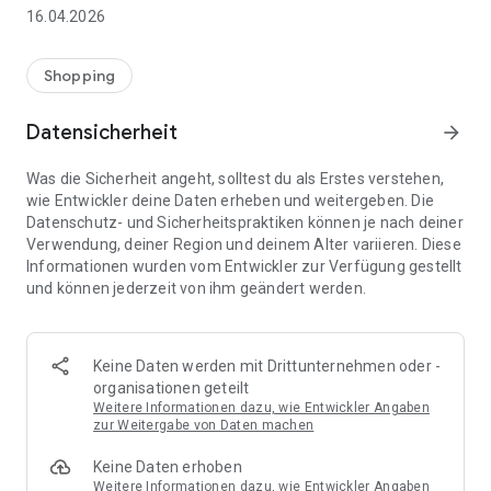
👨‍👩‍👧 Gemeinsame Einkaufslisten in Echtzeit: Alle sehen
16.04.2026
sofort Änderungen – perfekt für Familien, Paare oder WGs.
⚡ Superschnell & einfach: Liste in Sekunden erstellen und
Shopping
sofort loslegen.
Datensicherheit
arrow_forward
📱 Immer dabei: Deine Einkaufsliste ist jederzeit auf deinem
Smartphone verfügbar.
Was die Sicherheit angeht, solltest du als Erstes verstehen,
wie Entwickler deine Daten erheben und weitergeben. Die
🤝 Teilen leicht gemacht: Lade andere ein und erledigt den
Datenschutz- und Sicherheitspraktiken können je nach deiner
Einkauf gemeinsam.
Verwendung, deiner Region und deinem Alter variieren. Diese
Informationen wurden vom Entwickler zur Verfügung gestellt
🍳 Zutaten direkt aus Rezepten übernehmen: Importiere
und können jederzeit von ihm geändert werden.
Zutaten von Rezept-Webseiten und verwandle sie
automatisch in eine Einkaufsliste - kein Abtippen mehr.
🚀 DEINE VORTEILE IM ALLTAG
Keine Daten werden mit Drittunternehmen oder -
* Nie wieder doppelte Einkäufe
organisationen geteilt
* Kein Chaos mehr beim Einkaufen
Weitere Informationen dazu, wie Entwickler Angaben
* Bessere Abstimmung mit Familie & Freunden
zur Weitergabe von Daten machen
* Mehr Überblick – weniger Stress
Keine Daten erhoben
* Perfekt für die Essensplanung
Weitere Informationen dazu, wie Entwickler Angaben