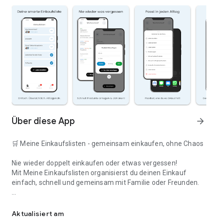
Über diese App
arrow_forward
🛒 Meine Einkaufslisten - gemeinsam einkaufen, ohne Chaos
Nie wieder doppelt einkaufen oder etwas vergessen!
Mit Meine Einkaufslisten organisierst du deinen Einkauf
einfach, schnell und gemeinsam mit Familie oder Freunden.
Deine smarte Einkaufsliste
✅ WARUM DIESE APP?
Aktualisiert am