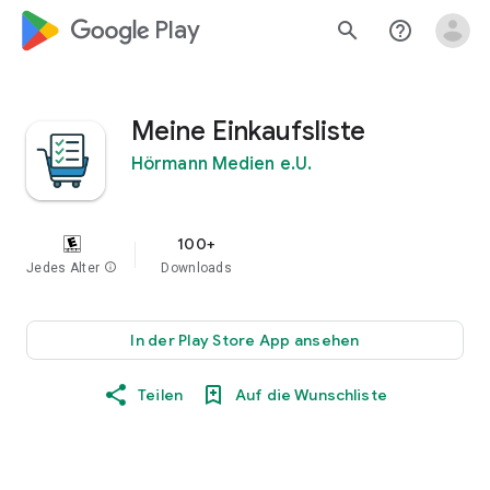
google_logo Play
search
help_outline
Meine Einkaufsliste
Hörmann Medien e.U.
100+
Jedes Alter
info
Downloads
In der Play Store App ansehen
Teilen
Auf die Wunschliste