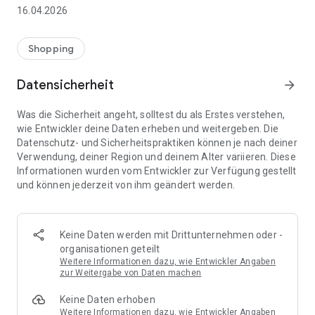
👨‍👩‍👧 Gemeinsame Einkaufslisten in Echtzeit: Alle sehen
16.04.2026
sofort Änderungen – perfekt für Familien, Paare oder WGs.
⚡ Superschnell & einfach: Liste in Sekunden erstellen und
Shopping
sofort loslegen.
Datensicherheit
arrow_forward
📱 Immer dabei: Deine Einkaufsliste ist jederzeit auf deinem
Smartphone verfügbar.
Was die Sicherheit angeht, solltest du als Erstes verstehen,
wie Entwickler deine Daten erheben und weitergeben. Die
🤝 Teilen leicht gemacht: Lade andere ein und erledigt den
Datenschutz- und Sicherheitspraktiken können je nach deiner
Einkauf gemeinsam.
Verwendung, deiner Region und deinem Alter variieren. Diese
Informationen wurden vom Entwickler zur Verfügung gestellt
🍳 Zutaten direkt aus Rezepten übernehmen: Importiere
und können jederzeit von ihm geändert werden.
Zutaten von Rezept-Webseiten und verwandle sie
automatisch in eine Einkaufsliste - kein Abtippen mehr.
🚀 DEINE VORTEILE IM ALLTAG
Keine Daten werden mit Drittunternehmen oder -
* Nie wieder doppelte Einkäufe
organisationen geteilt
* Kein Chaos mehr beim Einkaufen
Weitere Informationen dazu, wie Entwickler Angaben
* Bessere Abstimmung mit Familie & Freunden
zur Weitergabe von Daten machen
* Mehr Überblick – weniger Stress
Keine Daten erhoben
* Perfekt für die Essensplanung
Weitere Informationen dazu, wie Entwickler Angaben