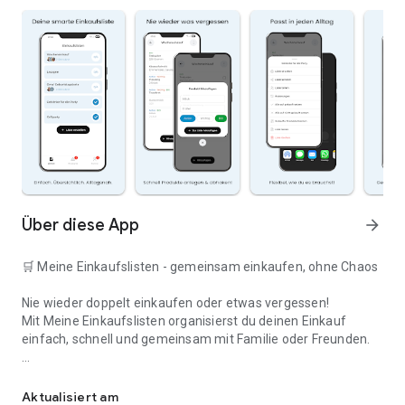
Über diese App
arrow_forward
🛒 Meine Einkaufslisten - gemeinsam einkaufen, ohne Chaos
Nie wieder doppelt einkaufen oder etwas vergessen!
Mit Meine Einkaufslisten organisierst du deinen Einkauf
einfach, schnell und gemeinsam mit Familie oder Freunden.
Deine smarte Einkaufsliste
✅ WARUM DIESE APP?
Aktualisiert am