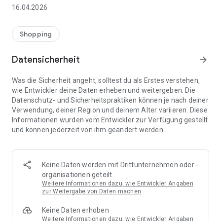
👨‍👩‍👧 Gemeinsame Einkaufslisten in Echtzeit: Alle sehen
16.04.2026
sofort Änderungen – perfekt für Familien, Paare oder WGs.
⚡ Superschnell & einfach: Liste in Sekunden erstellen und
Shopping
sofort loslegen.
Datensicherheit
arrow_forward
📱 Immer dabei: Deine Einkaufsliste ist jederzeit auf deinem
Smartphone verfügbar.
Was die Sicherheit angeht, solltest du als Erstes verstehen,
wie Entwickler deine Daten erheben und weitergeben. Die
🤝 Teilen leicht gemacht: Lade andere ein und erledigt den
Datenschutz- und Sicherheitspraktiken können je nach deiner
Einkauf gemeinsam.
Verwendung, deiner Region und deinem Alter variieren. Diese
Informationen wurden vom Entwickler zur Verfügung gestellt
🍳 Zutaten direkt aus Rezepten übernehmen: Importiere
und können jederzeit von ihm geändert werden.
Zutaten von Rezept-Webseiten und verwandle sie
automatisch in eine Einkaufsliste - kein Abtippen mehr.
🚀 DEINE VORTEILE IM ALLTAG
Keine Daten werden mit Drittunternehmen oder -
* Nie wieder doppelte Einkäufe
organisationen geteilt
* Kein Chaos mehr beim Einkaufen
Weitere Informationen dazu, wie Entwickler Angaben
* Bessere Abstimmung mit Familie & Freunden
zur Weitergabe von Daten machen
* Mehr Überblick – weniger Stress
Keine Daten erhoben
* Perfekt für die Essensplanung
Weitere Informationen dazu, wie Entwickler Angaben