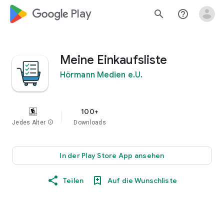
google_logo Play
search
help_outline
Meine Einkaufsliste
Hörmann Medien e.U.
100+
Jedes Alter
info
Downloads
In der Play Store App ansehen
Teilen
Auf die Wunschliste