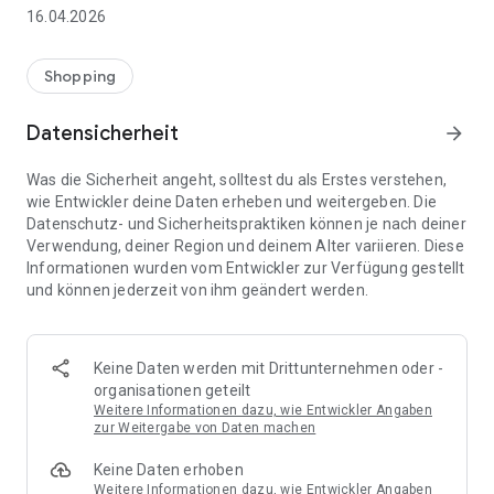
👨‍👩‍👧 Gemeinsame Einkaufslisten in Echtzeit: Alle sehen
16.04.2026
sofort Änderungen – perfekt für Familien, Paare oder WGs.
⚡ Superschnell & einfach: Liste in Sekunden erstellen und
Shopping
sofort loslegen.
Datensicherheit
arrow_forward
📱 Immer dabei: Deine Einkaufsliste ist jederzeit auf deinem
Smartphone verfügbar.
Was die Sicherheit angeht, solltest du als Erstes verstehen,
wie Entwickler deine Daten erheben und weitergeben. Die
🤝 Teilen leicht gemacht: Lade andere ein und erledigt den
Datenschutz- und Sicherheitspraktiken können je nach deiner
Einkauf gemeinsam.
Verwendung, deiner Region und deinem Alter variieren. Diese
Informationen wurden vom Entwickler zur Verfügung gestellt
🍳 Zutaten direkt aus Rezepten übernehmen: Importiere
und können jederzeit von ihm geändert werden.
Zutaten von Rezept-Webseiten und verwandle sie
automatisch in eine Einkaufsliste - kein Abtippen mehr.
🚀 DEINE VORTEILE IM ALLTAG
Keine Daten werden mit Drittunternehmen oder -
* Nie wieder doppelte Einkäufe
organisationen geteilt
* Kein Chaos mehr beim Einkaufen
Weitere Informationen dazu, wie Entwickler Angaben
* Bessere Abstimmung mit Familie & Freunden
zur Weitergabe von Daten machen
* Mehr Überblick – weniger Stress
Keine Daten erhoben
* Perfekt für die Essensplanung
Weitere Informationen dazu, wie Entwickler Angaben