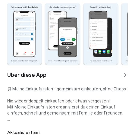
Über diese App
arrow_forward
🛒 Meine Einkaufslisten - gemeinsam einkaufen, ohne Chaos
Nie wieder doppelt einkaufen oder etwas vergessen!
Mit Meine Einkaufslisten organisierst du deinen Einkauf
einfach, schnell und gemeinsam mit Familie oder Freunden.
Deine smarte Einkaufsliste
✅ WARUM DIESE APP?
Aktualisiert am