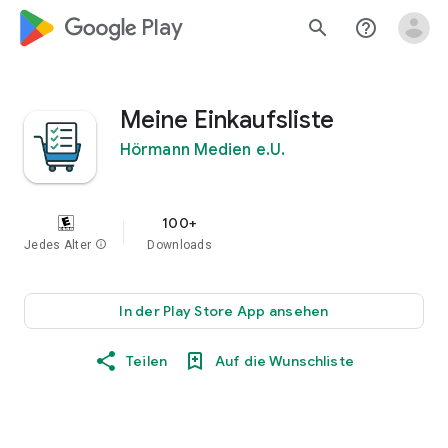
google_logo Play
search
help_outline
Meine Einkaufsliste
Hörmann Medien e.U.
100+
Jedes Alter
info
Downloads
In der Play Store App ansehen
Teilen
Auf die Wunschliste