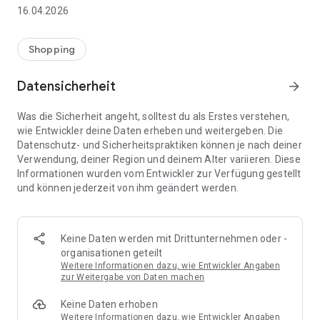
👨‍👩‍👧 Gemeinsame Einkaufslisten in Echtzeit: Alle sehen
16.04.2026
sofort Änderungen – perfekt für Familien, Paare oder WGs.
⚡ Superschnell & einfach: Liste in Sekunden erstellen und
Shopping
sofort loslegen.
Datensicherheit
arrow_forward
📱 Immer dabei: Deine Einkaufsliste ist jederzeit auf deinem
Smartphone verfügbar.
Was die Sicherheit angeht, solltest du als Erstes verstehen,
wie Entwickler deine Daten erheben und weitergeben. Die
🤝 Teilen leicht gemacht: Lade andere ein und erledigt den
Datenschutz- und Sicherheitspraktiken können je nach deiner
Einkauf gemeinsam.
Verwendung, deiner Region und deinem Alter variieren. Diese
Informationen wurden vom Entwickler zur Verfügung gestellt
🍳 Zutaten direkt aus Rezepten übernehmen: Importiere
und können jederzeit von ihm geändert werden.
Zutaten von Rezept-Webseiten und verwandle sie
automatisch in eine Einkaufsliste - kein Abtippen mehr.
🚀 DEINE VORTEILE IM ALLTAG
Keine Daten werden mit Drittunternehmen oder -
* Nie wieder doppelte Einkäufe
organisationen geteilt
* Kein Chaos mehr beim Einkaufen
Weitere Informationen dazu, wie Entwickler Angaben
* Bessere Abstimmung mit Familie & Freunden
zur Weitergabe von Daten machen
* Mehr Überblick – weniger Stress
Keine Daten erhoben
* Perfekt für die Essensplanung
Weitere Informationen dazu, wie Entwickler Angaben