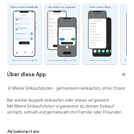
Über diese App
arrow_forward
🛒 Meine Einkaufslisten - gemeinsam einkaufen, ohne Chaos
Nie wieder doppelt einkaufen oder etwas vergessen!
Mit Meine Einkaufslisten organisierst du deinen Einkauf
einfach, schnell und gemeinsam mit Familie oder Freunden.
Deine smarte Einkaufsliste
✅ WARUM DIESE APP?
Aktualisiert am