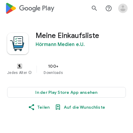
google_logo Play
search
help_outline
Meine Einkaufsliste
Hörmann Medien e.U.
100+
Jedes Alter
info
Downloads
In der Play Store App ansehen
Teilen
Auf die Wunschliste