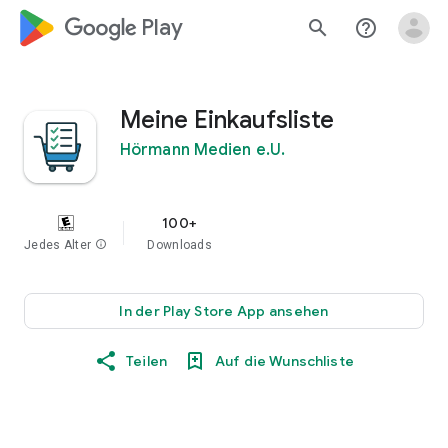
google_logo Play
search
help_outline
Meine Einkaufsliste
Hörmann Medien e.U.
100+
Jedes Alter
info
Downloads
In der Play Store App ansehen
Teilen
Auf die Wunschliste