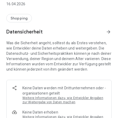
👨‍👩‍👧 Gemeinsame Einkaufslisten in Echtzeit: Alle sehen
16.04.2026
sofort Änderungen – perfekt für Familien, Paare oder WGs.
⚡ Superschnell & einfach: Liste in Sekunden erstellen und
Shopping
sofort loslegen.
Datensicherheit
arrow_forward
📱 Immer dabei: Deine Einkaufsliste ist jederzeit auf deinem
Smartphone verfügbar.
Was die Sicherheit angeht, solltest du als Erstes verstehen,
wie Entwickler deine Daten erheben und weitergeben. Die
🤝 Teilen leicht gemacht: Lade andere ein und erledigt den
Datenschutz- und Sicherheitspraktiken können je nach deiner
Einkauf gemeinsam.
Verwendung, deiner Region und deinem Alter variieren. Diese
Informationen wurden vom Entwickler zur Verfügung gestellt
🍳 Zutaten direkt aus Rezepten übernehmen: Importiere
und können jederzeit von ihm geändert werden.
Zutaten von Rezept-Webseiten und verwandle sie
automatisch in eine Einkaufsliste - kein Abtippen mehr.
🚀 DEINE VORTEILE IM ALLTAG
Keine Daten werden mit Drittunternehmen oder -
* Nie wieder doppelte Einkäufe
organisationen geteilt
* Kein Chaos mehr beim Einkaufen
Weitere Informationen dazu, wie Entwickler Angaben
* Bessere Abstimmung mit Familie & Freunden
zur Weitergabe von Daten machen
* Mehr Überblick – weniger Stress
Keine Daten erhoben
* Perfekt für die Essensplanung
Weitere Informationen dazu, wie Entwickler Angaben