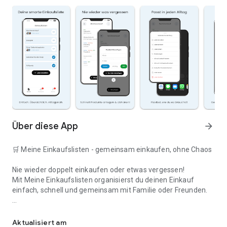
Über diese App
arrow_forward
🛒 Meine Einkaufslisten - gemeinsam einkaufen, ohne Chaos
Nie wieder doppelt einkaufen oder etwas vergessen!
Mit Meine Einkaufslisten organisierst du deinen Einkauf
einfach, schnell und gemeinsam mit Familie oder Freunden.
Deine smarte Einkaufsliste
✅ WARUM DIESE APP?
Aktualisiert am