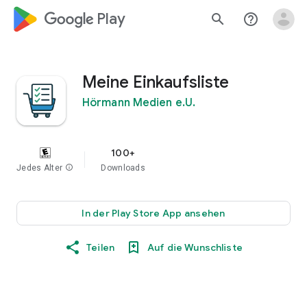
google_logo Play
search
help_outline
Meine Einkaufsliste
Hörmann Medien e.U.
100+
Jedes Alter
info
Downloads
In der Play Store App ansehen
Teilen
Auf die Wunschliste