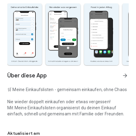
Über diese App
arrow_forward
🛒 Meine Einkaufslisten - gemeinsam einkaufen, ohne Chaos
Nie wieder doppelt einkaufen oder etwas vergessen!
Mit Meine Einkaufslisten organisierst du deinen Einkauf
einfach, schnell und gemeinsam mit Familie oder Freunden.
Deine smarte Einkaufsliste
✅ WARUM DIESE APP?
Aktualisiert am