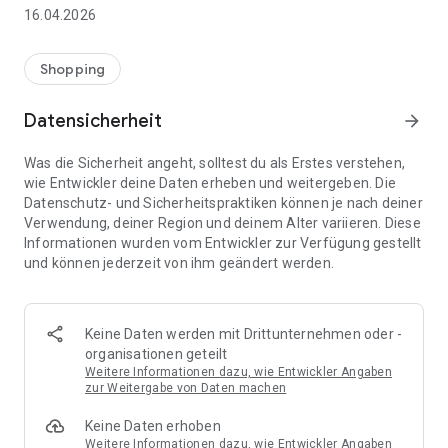
👨‍👩‍👧 Gemeinsame Einkaufslisten in Echtzeit: Alle sehen
16.04.2026
sofort Änderungen – perfekt für Familien, Paare oder WGs.
⚡ Superschnell & einfach: Liste in Sekunden erstellen und
Shopping
sofort loslegen.
Datensicherheit
arrow_forward
📱 Immer dabei: Deine Einkaufsliste ist jederzeit auf deinem
Smartphone verfügbar.
Was die Sicherheit angeht, solltest du als Erstes verstehen,
wie Entwickler deine Daten erheben und weitergeben. Die
🤝 Teilen leicht gemacht: Lade andere ein und erledigt den
Datenschutz- und Sicherheitspraktiken können je nach deiner
Einkauf gemeinsam.
Verwendung, deiner Region und deinem Alter variieren. Diese
Informationen wurden vom Entwickler zur Verfügung gestellt
🍳 Zutaten direkt aus Rezepten übernehmen: Importiere
und können jederzeit von ihm geändert werden.
Zutaten von Rezept-Webseiten und verwandle sie
automatisch in eine Einkaufsliste - kein Abtippen mehr.
🚀 DEINE VORTEILE IM ALLTAG
Keine Daten werden mit Drittunternehmen oder -
* Nie wieder doppelte Einkäufe
organisationen geteilt
* Kein Chaos mehr beim Einkaufen
Weitere Informationen dazu, wie Entwickler Angaben
* Bessere Abstimmung mit Familie & Freunden
zur Weitergabe von Daten machen
* Mehr Überblick – weniger Stress
Keine Daten erhoben
* Perfekt für die Essensplanung
Weitere Informationen dazu, wie Entwickler Angaben