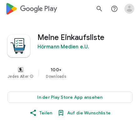
google_logo Play
search
help_outline
Meine Einkaufsliste
Hörmann Medien e.U.
100+
Jedes Alter
info
Downloads
In der Play Store App ansehen
Teilen
Auf die Wunschliste