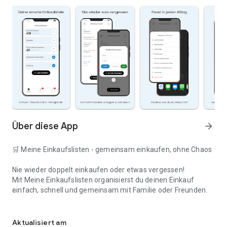
Über diese App
arrow_forward
🛒 Meine Einkaufslisten - gemeinsam einkaufen, ohne Chaos
Nie wieder doppelt einkaufen oder etwas vergessen!
Mit Meine Einkaufslisten organisierst du deinen Einkauf
einfach, schnell und gemeinsam mit Familie oder Freunden.
Deine smarte Einkaufsliste
✅ WARUM DIESE APP?
Aktualisiert am