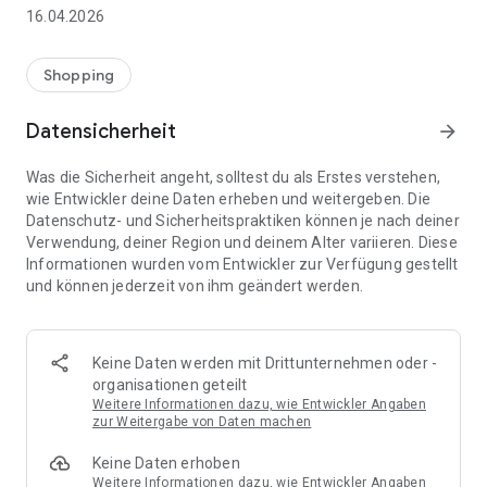
👨‍👩‍👧 Gemeinsame Einkaufslisten in Echtzeit: Alle sehen
16.04.2026
sofort Änderungen – perfekt für Familien, Paare oder WGs.
⚡ Superschnell & einfach: Liste in Sekunden erstellen und
Shopping
sofort loslegen.
Datensicherheit
arrow_forward
📱 Immer dabei: Deine Einkaufsliste ist jederzeit auf deinem
Smartphone verfügbar.
Was die Sicherheit angeht, solltest du als Erstes verstehen,
wie Entwickler deine Daten erheben und weitergeben. Die
🤝 Teilen leicht gemacht: Lade andere ein und erledigt den
Datenschutz- und Sicherheitspraktiken können je nach deiner
Einkauf gemeinsam.
Verwendung, deiner Region und deinem Alter variieren. Diese
Informationen wurden vom Entwickler zur Verfügung gestellt
🍳 Zutaten direkt aus Rezepten übernehmen: Importiere
und können jederzeit von ihm geändert werden.
Zutaten von Rezept-Webseiten und verwandle sie
automatisch in eine Einkaufsliste - kein Abtippen mehr.
🚀 DEINE VORTEILE IM ALLTAG
Keine Daten werden mit Drittunternehmen oder -
* Nie wieder doppelte Einkäufe
organisationen geteilt
* Kein Chaos mehr beim Einkaufen
Weitere Informationen dazu, wie Entwickler Angaben
* Bessere Abstimmung mit Familie & Freunden
zur Weitergabe von Daten machen
* Mehr Überblick – weniger Stress
Keine Daten erhoben
* Perfekt für die Essensplanung
Weitere Informationen dazu, wie Entwickler Angaben